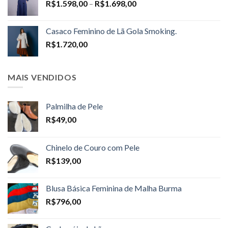
Price
R$
1.598,00
–
R$
1.698,00
range:
R$1.598,00
Casaco Feminino de Lã Gola Smoking.
through
R$
1.720,00
R$1.698,00
MAIS VENDIDOS
Palmilha de Pele
R$
49,00
Chinelo de Couro com Pele
R$
139,00
Blusa Básica Feminina de Malha Burma
R$
796,00