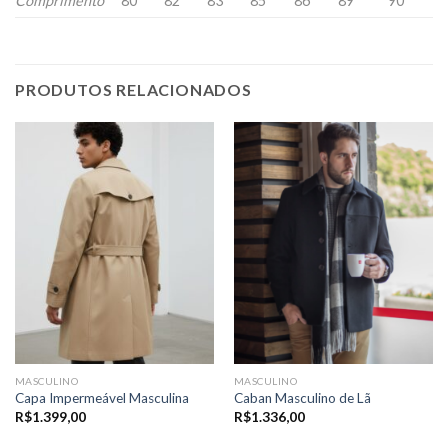
Comprimento
80
82
83
85
86
89
90
PRODUTOS RELACIONADOS
MASCULINO
MASCULINO
Capa Impermeável Masculina
Caban Masculino de Lã
R$
1.399,00
R$
1.336,00