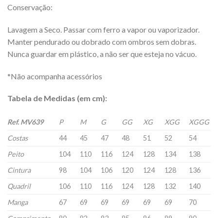
Conservação:
Lavagem a Seco. Passar com ferro a vapor ou vaporizador.
Manter pendurado ou dobrado com ombros sem dobras.
Nunca guardar em plástico, a não ser que esteja no vácuo.
*Não acompanha acessórios
Tabela de Medidas (em cm):
Ref. MV639
P
M
G
GG
XG
XGG
XGGG
Costas
44
45
47
48
51
52
54
Peito
104
110
116
124
128
134
138
Cintura
98
104
106
120
124
128
136
Quadril
106
110
116
124
128
132
140
Manga
67
69
69
69
69
69
70