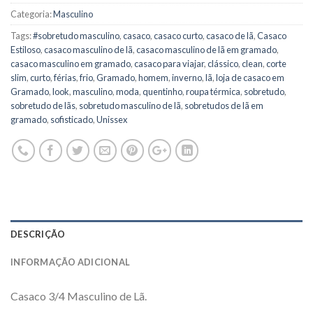
Categoria:
Masculino
Tags:
#sobretudo masculino
,
casaco
,
casaco curto
,
casaco de lã
,
Casaco
Estiloso
,
casaco masculino de lã
,
casaco masculino de lã em gramado
,
casaco masculino em gramado
,
casaco para viajar
,
clássico
,
clean
,
corte
slim
,
curto
,
férias
,
frio
,
Gramado
,
homem
,
inverno
,
lã
,
loja de casaco em
Gramado
,
look
,
masculino
,
moda
,
quentinho
,
roupa térmica
,
sobretudo
,
sobretudo de lãs
,
sobretudo masculino de lã
,
sobretudos de lã em
gramado
,
sofisticado
,
Unissex
DESCRIÇÃO
INFORMAÇÃO ADICIONAL
Casaco 3/4 Masculino de Lã.