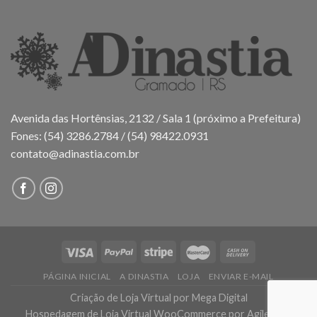
Avenida das Hortênsias, 2132 / Sala 1 (próximo a Prefeitura)
Fones: (54) 3286.2784 / (54) 98422.0931
contato@adinastia.com.br
PÁGINA INICIAL
A DINASTIA
LOJA
ENVIAR E-MAIL
Criação de Loja Virtual
por Mega Digital
Hospedagem de Loja Virtual WooCommerce
por AgileHost