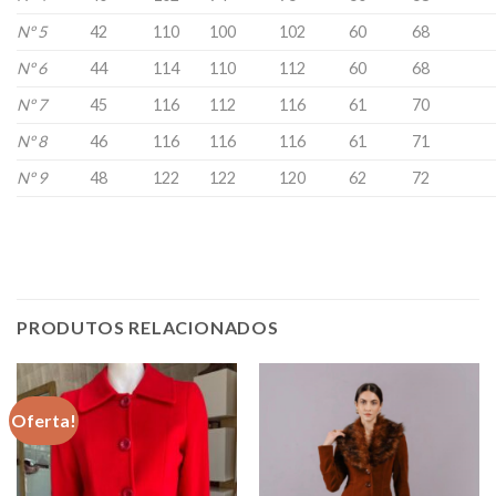
Nº 5
42
110
100
102
60
68
Nº 6
44
114
110
112
60
68
Nº 7
45
116
112
116
61
70
Nº 8
46
116
116
116
61
71
Nº 9
48
122
122
120
62
72
PRODUTOS RELACIONADOS
Oferta!