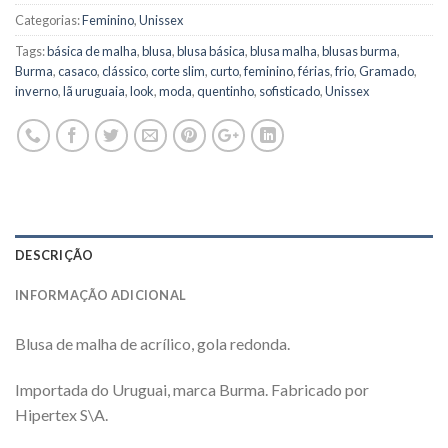
Categorias:
Feminino
,
Unissex
Tags:
básica de malha
,
blusa
,
blusa básica
,
blusa malha
,
blusas burma
,
Burma
,
casaco
,
clássico
,
corte slim
,
curto
,
feminino
,
férias
,
frio
,
Gramado
,
inverno
,
lã uruguaia
,
look
,
moda
,
quentinho
,
sofisticado
,
Unissex
DESCRIÇÃO
INFORMAÇÃO ADICIONAL
Blusa de malha de acrílico, gola redonda.
Importada do Uruguai, marca Burma. Fabricado por
Hipertex S\A.