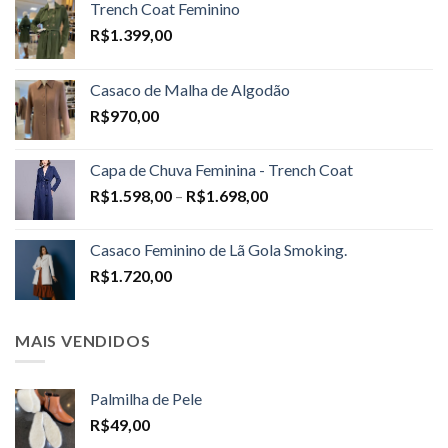
Trench Coat Feminino
R$
1.399,00
Casaco de Malha de Algodão
R$
970,00
Capa de Chuva Feminina - Trench Coat
Price
R$
1.598,00
–
R$
1.698,00
range:
R$1.598,00
Casaco Feminino de Lã Gola Smoking.
through
R$
1.720,00
R$1.698,00
MAIS VENDIDOS
Palmilha de Pele
R$
49,00