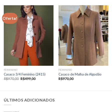
Oferta!
FEMININO
FEMININO
Casaco 3/4 Feminino (2415)
Casaco de Malha de Algodão
O
O
R$
970,00
R$
499,00
R$
970,00
preço
preço
original
atual
era:
é:
R$970,00.
R$499,00.
ÚLTIMOS ADICIONADOS