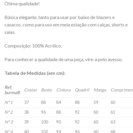
Ótima qualidade!
Básica elegante, tanto para usar por baixo de blazers e
casacos, como para uso em meia estação com calças, shorts e
saias.
Composição: 100% Acrílico.
Para conhecer a qualidade de uma peça, vire-a pelo avesso.
Tabela de Medidas (em cm):
Ref.
Costas
Busto
Cintura
Quadril
Manga
Comprimen
burmaB
Nº 1
37
88
84
88
59
60
Nº 2
38
96
88
92
60
61
Nº 3
39
100
90
92
60
63
Nº 4
40
102
94
96
60
68