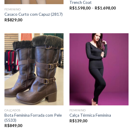
Trench Coat
Price
R$
1.598,00
–
R$
1.698,00
FEMININO
range:
Casaco Curto com Capuz (2817)
R$1.598,
through
R$
829,00
R$1.698,
CALÇADOS
FEMININO
Bota Feminina Forrada com Pele
Calça Térmica Feminina
(5533)
R$
139,00
R$
849,00