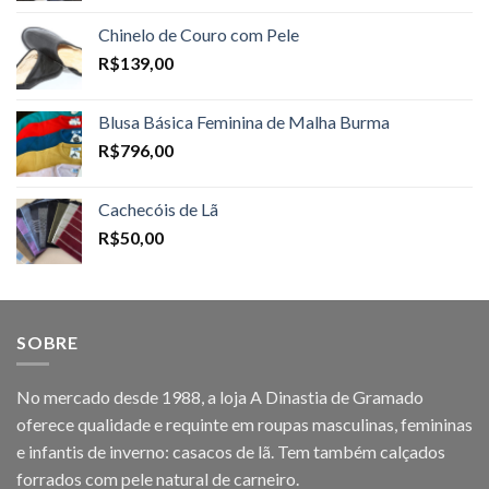
Chinelo de Couro com Pele
R$
139,00
Blusa Básica Feminina de Malha Burma
R$
796,00
Cachecóis de Lã
R$
50,00
SOBRE
No mercado desde 1988, a loja A Dinastia de Gramado
oferece qualidade e requinte em roupas masculinas, femininas
e infantis de inverno: casacos de lã. Tem também calçados
forrados com pele natural de carneiro.