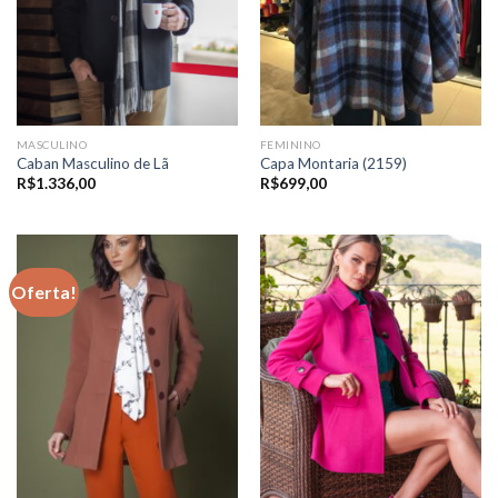
MASCULINO
FEMININO
Caban Masculino de Lã
Capa Montaria (2159)
R$
1.336,00
R$
699,00
Oferta!