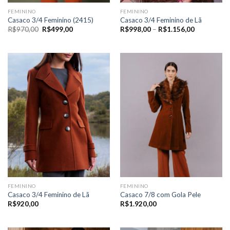
FEMININO
FEMININO
Casaco 3/4 Feminino (2415)
Casaco 3/4 Feminino de Lã
O
O
Price
R$
970,00
R$
499,00
R$
998,00
–
R$
1.156,00
preço
preço
range:
original
atual
R$998,00
era:
é:
through
R$970,00.
R$499,00.
R$1.156,0
FEMININO
FEMININO
Casaco 3/4 Feminino de Lã
Casaco 7/8 com Gola Pele
R$
920,00
R$
1.920,00