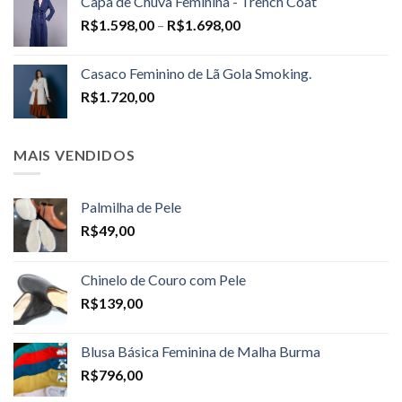
Capa de Chuva Feminina - Trench Coat
Price
R$
1.598,00
–
R$
1.698,00
range:
R$1.598,00
Casaco Feminino de Lã Gola Smoking.
through
R$
1.720,00
R$1.698,00
MAIS VENDIDOS
Palmilha de Pele
R$
49,00
Chinelo de Couro com Pele
R$
139,00
Blusa Básica Feminina de Malha Burma
R$
796,00