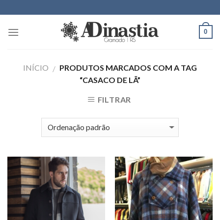
Skip
to
content
0
INÍCIO
PRODUTOS MARCADOS COM A TAG
/
“CASACO DE LÃ”
FILTRAR