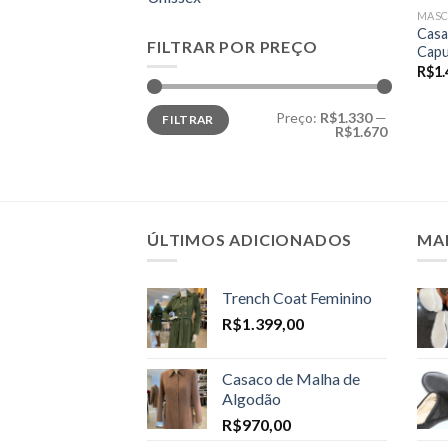
MASC
Casa
FILTRAR POR PREÇO
Cap
R$
1.
Preço
Preço
Preço:
R$1.330
—
FILTRAR
mínimo
máximo
R$1.670
ÚLTIMOS ADICIONADOS
MA
Trench Coat Feminino
R$
1.399,00
Casaco de Malha de
Algodão
R$
970,00