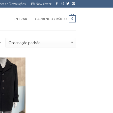
ocas e Devoluções
Newsletter
0
ENTRAR
CARRINHO /
R$
0,00
o