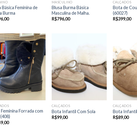
NINO
MASCULINO
CALÇADOS
a Básica Feminina de
Blusa Burma Básica
Bota de Co
a Burma
Masculina de Malha.
(60027)
96,00
R$
796,00
R$
399,00
ADOS
CALÇADOS
CALÇADOS
 Feminina Forrada com
Bota Infantil Com Sola
Bota Infanti
 (408)
R$
99,00
R$
89,00
49,00