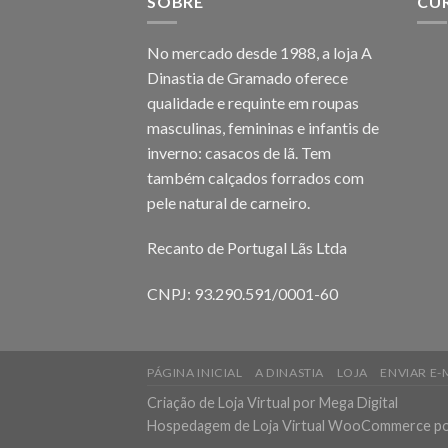
SOBRE
CU
No mercado desde 1988, a loja A
Dinastia de Gramado oferece
qualidade e requinte em roupas
masculinas, femininas e infantis de
inverno: casacos de lã. Tem
também calçados forrados com
pele natural de carneiro.
Recanto de Portugal Lãs Ltda
CNPJ: 93.290.591/0001-60
PÁGINA INICIAL
A DINASTIA
LOJA
ENVIAR E-
Criação de Loja Virtual
por Mega Digital
Hospedagem de Loja Virtual WooCommerce
po