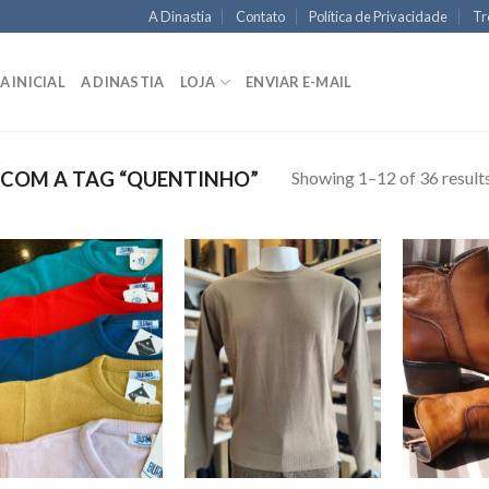
A Dinastia
Contato
Política de Privacidade
Tr
A INICIAL
A DINASTIA
LOJA
ENVIAR E-MAIL
Showing 1–12 of 36 result
COM A TAG “QUENTINHO”