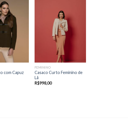
FEMININO
to com Capuz
Casaco Curto Feminino de
Lã
R$
998,00