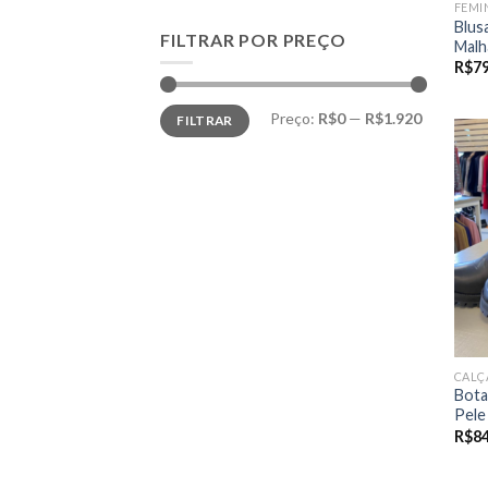
FEMI
Blus
FILTRAR POR PREÇO
Malh
R$
7
Preço
Preço
Preço:
R$0
—
R$1.920
FILTRAR
mínimo
máximo
CALÇ
Bota
Pele
R$
8