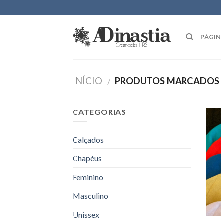
Skip
to
content
PÁGIN
INÍCIO
PRODUTOS MARCADOS 
/
CATEGORIAS
Calçados
Chapéus
Feminino
Masculino
Unissex