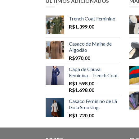
ÚLTIMOS ADICIONADOS
MA
Trench Coat Feminino
R$
1.399,00
Casaco de Malha de
Algodão
R$
970,00
Capa de Chuva
Feminina - Trench Coat
R$
1.598,00
–
Price
R$
1.698,00
range:
Casaco Feminino de Lã
R$1.598,00
Gola Smoking.
through
R$
1.720,00
R$1.698,00