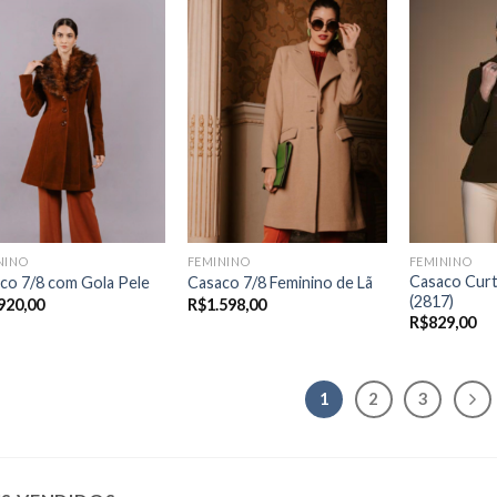
NINO
FEMININO
FEMININO
Casaco Cur
co 7/8 com Gola Pele
Casaco 7/8 Feminino de Lã
(2817)
920,00
R$
1.598,00
R$
829,00
1
2
3