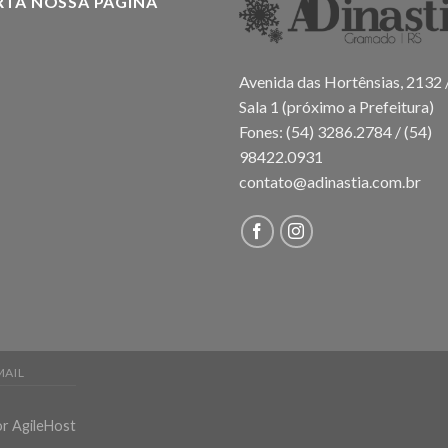
RTA NOSSA PÁGINA
Avenida das Hortênsias, 2132 
Sala 1 (próximo a Prefeitura)
Fones: (54) 3286.2784 / (54)
98422.0931
contato@adinastia.com.br
MAIL
r AgileHost