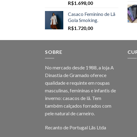
Price
R$
1.698,00
range:
Casaco Feminino de Lã
R$1.598,00
Gola Smoking.
through
R$
1.720,00
R$1.698,00
SOBRE
CU
No mercado desde 1988, a loja A
Dinastia de Gramado oferece
qualidade e requinte em roupas
masculinas, femininas e infantis de
inverno: casacos de lã. Tem
também calçados forrados com
pele natural de carneiro.
Recanto de Portugal Lãs Ltda