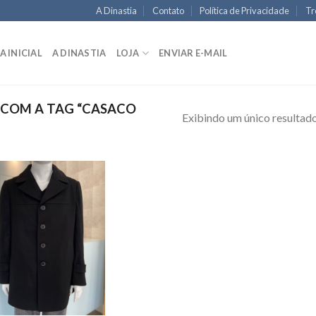
A Dinastia
Contato
Política de Privacidade
Tr
A INICIAL
A DINASTIA
LOJA
ENVIAR E-MAIL
COM A TAG “CASACO
Exibindo um único resultad