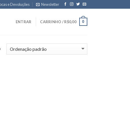
ocas e Devoluções
Newsletter
0
ENTRAR
CARRINHO /
R$
0,00
o