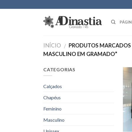
Skip
to
content
PÁGIN
INÍCIO
PRODUTOS MARCADOS 
/
MASCULINO EM GRAMADO”
CATEGORIAS
Calçados
Chapéus
Feminino
Masculino
Unissex