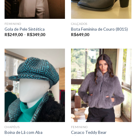
FEMININO
CALÇADOS
Gola de Pele Sintética
Bota Feminina de Couro (8015)
Price
R$
249,00
–
R$
349,00
R$
649,00
range:
R$249,00
through
R$349,00
CHAPÉUS
FEMININO
Boina de Lã com Aba
Casaco Teddy Bear