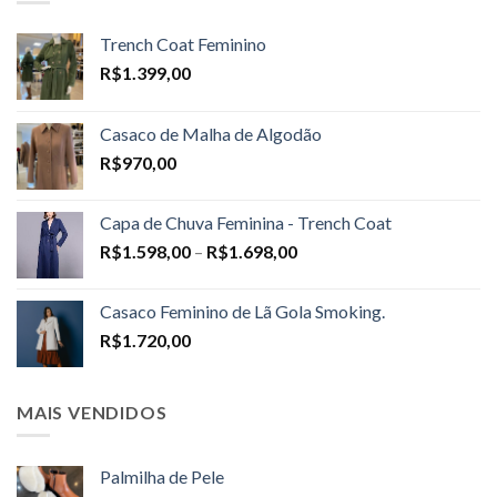
Trench Coat Feminino
R$
1.399,00
Casaco de Malha de Algodão
R$
970,00
Capa de Chuva Feminina - Trench Coat
Price
R$
1.598,00
–
R$
1.698,00
range:
R$1.598,00
Casaco Feminino de Lã Gola Smoking.
through
R$
1.720,00
R$1.698,00
MAIS VENDIDOS
Palmilha de Pele