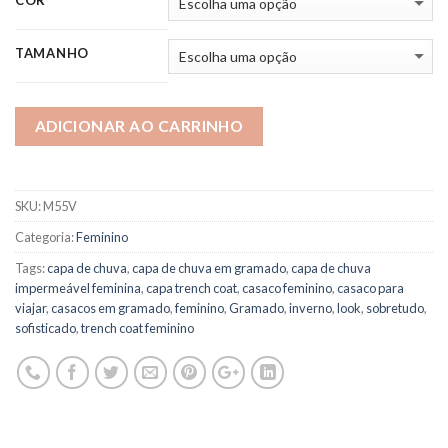
COR
TAMANHO
ADICIONAR AO CARRINHO
SKU:
M55V
Categoria:
Feminino
Tags:
capa de chuva
,
capa de chuva em gramado
,
capa de chuva
impermeável feminina
,
capa trench coat
,
casaco feminino
,
casaco para
viajar
,
casacos em gramado
,
feminino
,
Gramado
,
inverno
,
look
,
sobretudo
,
sofisticado
,
trench coat feminino