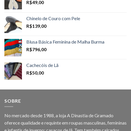
R$
49,00
Chinelo de Couro com Pele
R$
139,00
Blusa Básica Feminina de Malha Burma
R$
796,00
Cachecóis de Lã
R$
50,00
SOBRE
No mercado desde 1988, a loja A Dinastia de Gramado
oferece qualidade e requinte em roupas masculinas, femininas
e infantis de inverno: casacos de lã. Tem também calçados