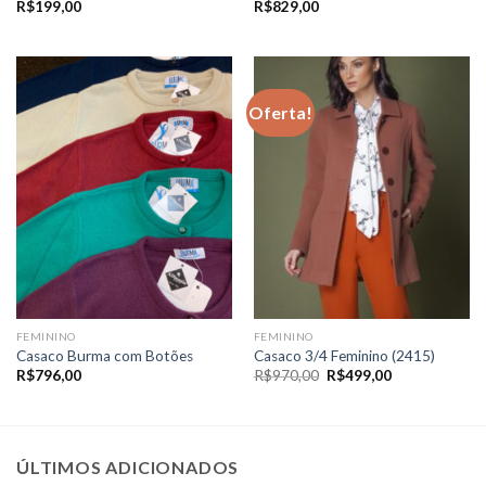
R$
199,00
R$
829,00
Oferta!
FEMININO
FEMININO
Casaco Burma com Botões
Casaco 3/4 Feminino (2415)
O
O
R$
796,00
R$
970,00
R$
499,00
preço
preço
original
atual
era:
é:
R$970,00.
R$499,00.
ÚLTIMOS ADICIONADOS