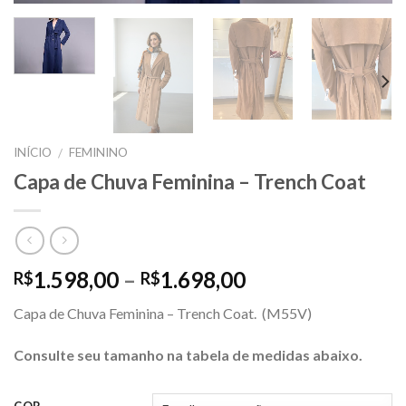
INÍCIO
FEMININO
/
Capa de Chuva Feminina – Trench Coat
Price
1.598,00
–
1.698,00
R$
R$
range:
Capa de Chuva Feminina – Trench Coat. (M55V)
R$1.598,00
through
Consulte seu tamanho na tabela de medidas abaixo.
R$1.698,00