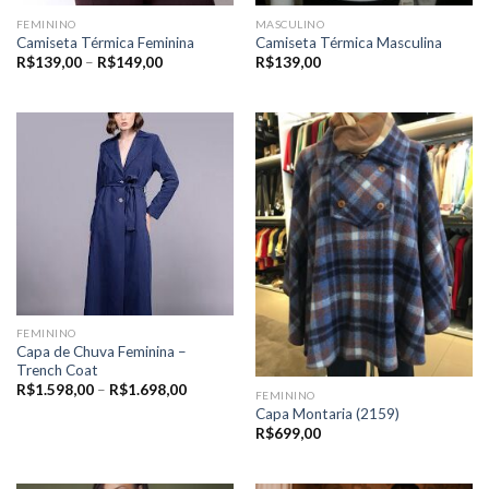
FEMININO
MASCULINO
Camiseta Térmica Feminina
Camiseta Térmica Masculina
Price
R$
139,00
–
R$
149,00
R$
139,00
range:
R$139,00
through
R$149,00
FEMININO
Capa de Chuva Feminina –
Trench Coat
Price
R$
1.598,00
–
R$
1.698,00
FEMININO
range:
Capa Montaria (2159)
R$1.598,00
through
R$
699,00
R$1.698,00