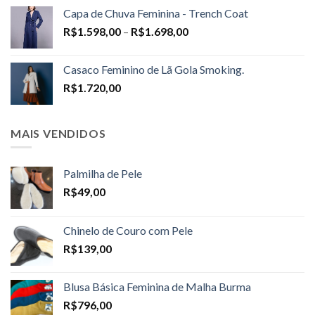
Capa de Chuva Feminina - Trench Coat
Price
R$
1.598,00
–
R$
1.698,00
range:
R$1.598,00
Casaco Feminino de Lã Gola Smoking.
through
R$
1.720,00
R$1.698,00
MAIS VENDIDOS
Palmilha de Pele
R$
49,00
Chinelo de Couro com Pele
R$
139,00
Blusa Básica Feminina de Malha Burma
R$
796,00