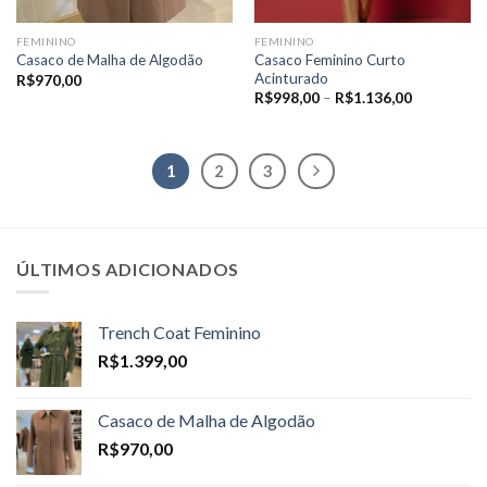
FEMININO
FEMININO
Casaco Feminino Curto
Casaco de Malha de Algodão
Acinturado
R$
970,00
Price
R$
998,00
–
R$
1.136,00
range:
R$998,00
through
R$1.136,0
1
2
3
ÚLTIMOS ADICIONADOS
Trench Coat Feminino
R$
1.399,00
Casaco de Malha de Algodão
R$
970,00