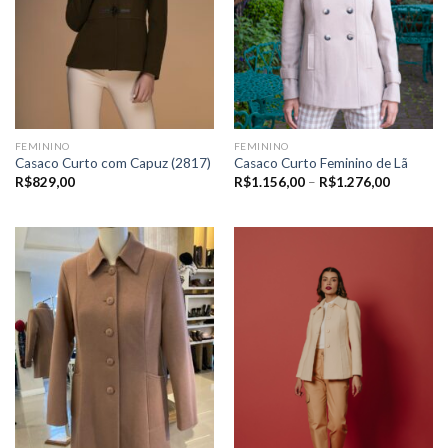
FEMININO
FEMININO
Casaco Curto com Capuz (2817)
Casaco Curto Feminino de Lã
Price
R$
829,00
R$
1.156,00
–
R$
1.276,00
range:
R$1.156,
through
R$1.276,