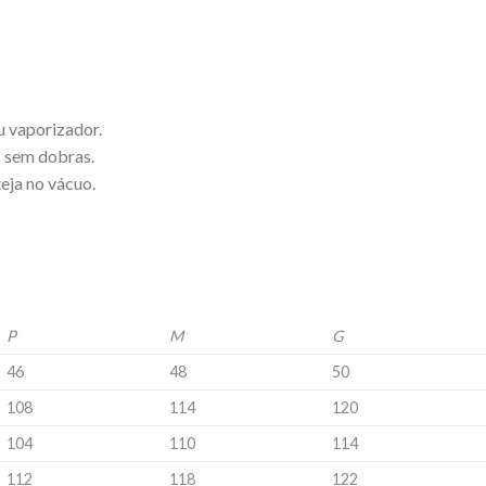
u vaporizador.
 sem dobras.
eja no vácuo.
P
M
G
46
48
50
108
114
120
104
110
114
112
118
122