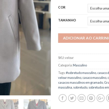
COR
TAMANHO
ADICIONAR AO CARRIN
SKU:
velour
Categoria:
Masculino
Tags:
#sobretudo masculino
,
casaco d
velour masculino
,
casaco masculino
,
casacos masculinos em gramado
,
Gr
masculina
,
sobretudo
,
sobretudos e