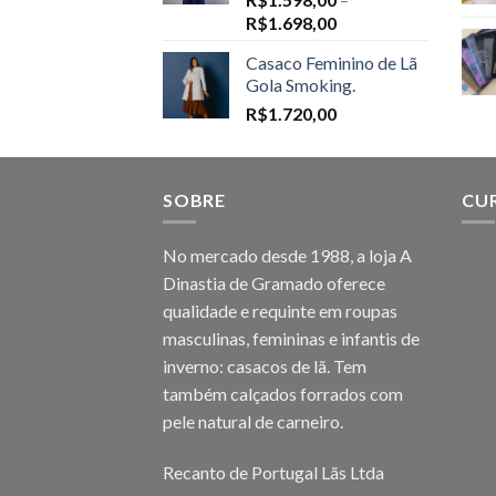
Price
R$
1.698,00
range:
Casaco Feminino de Lã
R$1.598,00
Gola Smoking.
through
R$
1.720,00
R$1.698,00
SOBRE
CU
No mercado desde 1988, a loja A
Dinastia de Gramado oferece
qualidade e requinte em roupas
masculinas, femininas e infantis de
inverno: casacos de lã. Tem
também calçados forrados com
pele natural de carneiro.
Recanto de Portugal Lãs Ltda