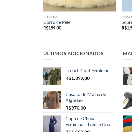
UNISSEX
MASC
Gorro de Pele
Sobr
R$
199,00
R$
1.
ÚLTIMOS ADICIONADOS
MA
Trench Coat Feminino
R$
1.399,00
Casaco de Malha de
Algodão
R$
970,00
Capa de Chuva
Feminina - Trench Coat
R$
1.598,00
–