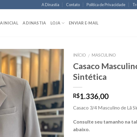
A Dinastia
Contato
Política de Privacidade
Tr
A INICIAL
A DINASTIA
LOJA
ENVIAR E-MAIL
INÍCIO
MASCULINO
/
Casaco Masculin
Sintética
1.336,00
R$
Casaco 3/4 Masculino de Lã Si
Consulte seu tamanho na ta
abaixo.