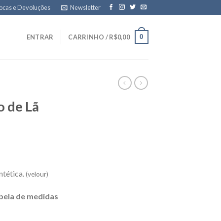
ocas e Devoluções
Newsletter
0
ENTRAR
CARRINHO /
R$
0,00
o de Lã
ntética.
(velour)
bela de medidas