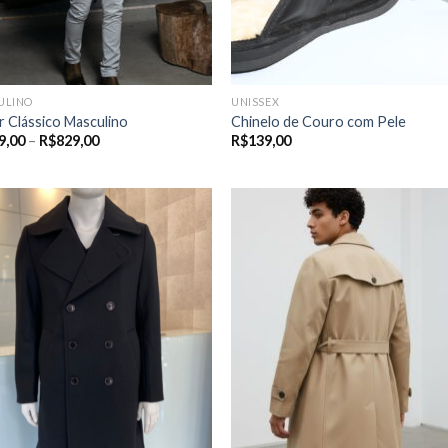
ULINO
UNISSEX
r Clássico Masculino
Chinelo de Couro com Pele
Price
9,00
–
R$
829,00
R$
139,00
range:
R$399,00
through
R$829,00