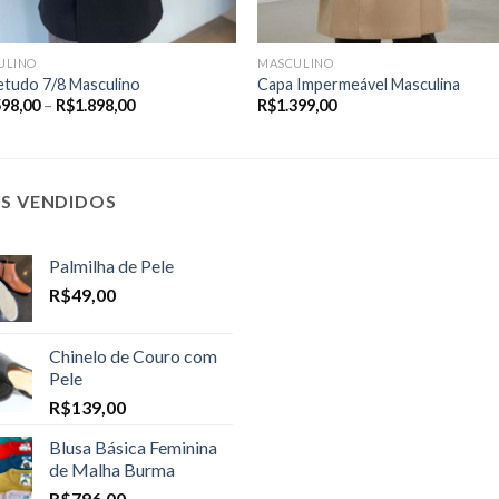
ULINO
MASCULINO
etudo 7/8 Masculino
Capa Impermeável Masculina
Price
598,00
–
R$
1.898,00
R$
1.399,00
range:
R$1.598,00
through
R$1.898,00
IS VENDIDOS
Palmilha de Pele
R$
49,00
Chinelo de Couro com
Pele
R$
139,00
Blusa Básica Feminina
de Malha Burma
R$
796,00