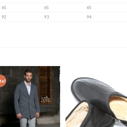
65
65
65
92
93
94
ta!