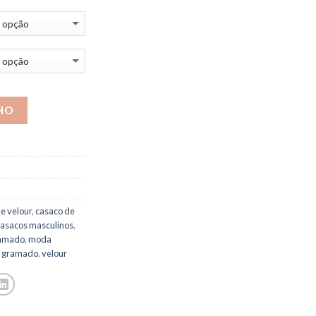
HO
e velour
,
casaco de
casacos masculinos
,
amado
,
moda
m gramado
,
velour