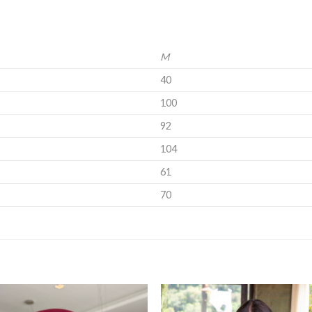
M
40
100
92
104
61
70