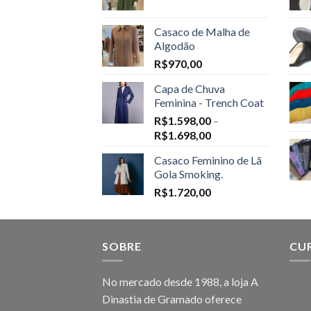
Casaco de Malha de
Algodão
R$
970,00
Capa de Chuva
Feminina - Trench Coat
R$
1.598,00
–
Price
R$
1.698,00
range:
Casaco Feminino de Lã
R$1.598,00
Gola Smoking.
through
R$
1.720,00
R$1.698,00
SOBRE
CU
No mercado desde 1988, a loja A
Dinastia de Gramado oferece