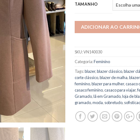
TAMANHO
ADICIONAR AO CARRIN
SKU:
VN140030
Categoria:
Feminino
Tags:
blazer
,
blazer clássico
,
blazer cl
corte clássico
,
blazer de malha
,
blaze
feminino
,
blazer para mulher
,
casaco 
casaco feminino
,
casaco para viajar
,
f
Gramado
,
lã em Gramado
,
loja de bl
gramado
,
moda
,
sobretudo
,
sofistica