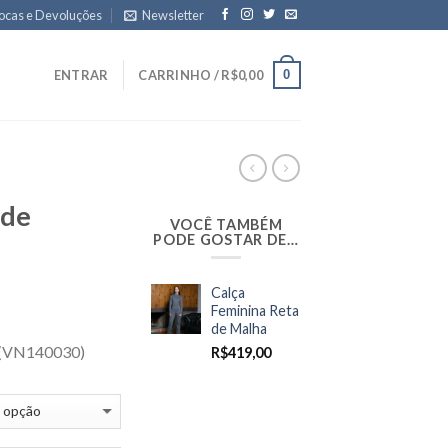
ocas e Devoluções
Newsletter
0
ENTRAR
CARRINHO /
R$
0,00
 de
VOCÊ TAMBÉM
PODE GOSTAR DE…
Calça
Feminina Reta
de Malha
 (VN140030)
R$
419,00