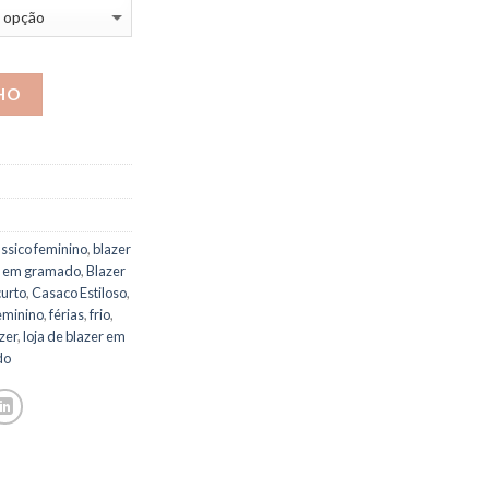
HO
ássico feminino
,
blazer
r em gramado
,
Blazer
curto
,
Casaco Estiloso
,
eminino
,
férias
,
frio
,
azer
,
loja de blazer em
do