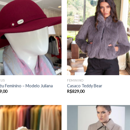
ÉUS
FEMININO
u Feminino – Modelo Juliana
Casaco Teddy Bear
9,00
R$
829,00