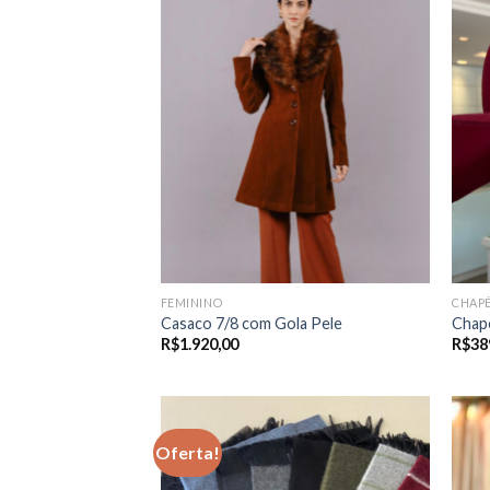
FEMININO
CHAP
Casaco 7/8 com Gola Pele
Chapé
R$
1.920,00
R$
38
Oferta!