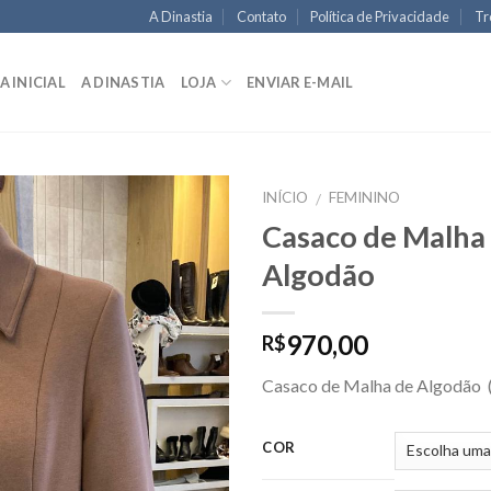
A Dinastia
Contato
Política de Privacidade
Tr
A INICIAL
A DINASTIA
LOJA
ENVIAR E-MAIL
INÍCIO
FEMININO
/
Casaco de Malha
Algodão
970,00
R$
Casaco de Malha de Algodão
COR