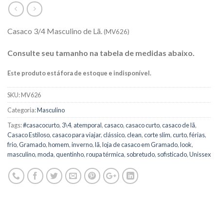
Casaco 3/4 Masculino de Lã.
(MV626)
Consulte seu tamanho na tabela de medidas abaixo.
Este produto está fora de estoque e indisponível.
SKU:
MV626
Categoria:
Masculino
Tags:
#casacocurto
,
3\4
,
atemporal
,
casaco
,
casaco curto
,
casaco de lã
,
Casaco Estiloso
,
casaco para viajar
,
clássico
,
clean
,
corte slim
,
curto
,
férias
,
frio
,
Gramado
,
homem
,
inverno
,
lã
,
loja de casaco em Gramado
,
look
,
masculino
,
moda
,
quentinho
,
roupa térmica
,
sobretudo
,
sofisticado
,
Unissex