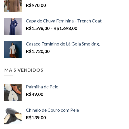
R$
970,00
Capa de Chuva Feminina - Trench Coat
Price
R$
1.598,00
–
R$
1.698,00
range:
R$1.598,00
Casaco Feminino de Lã Gola Smoking.
through
R$
1.720,00
R$1.698,00
MAIS VENDIDOS
Palmilha de Pele
R$
49,00
Chinelo de Couro com Pele
R$
139,00