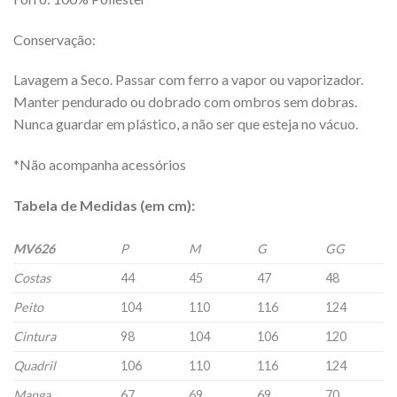
Conservação:
Lavagem a Seco. Passar com ferro a vapor ou vaporizador.
Manter pendurado ou dobrado com ombros sem dobras.
Nunca guardar em plástico, a não ser que esteja no vácuo.
*Não acompanha acessórios
Tabela de Medidas (em cm):
MV626
P
M
G
GG
Costas
44
45
47
48
Peito
104
110
116
124
Cintura
98
104
106
120
Quadril
106
110
116
124
Manga
67
69
69
70