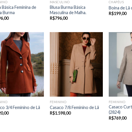
NINO
MASCULINO
CHAPÉUS
a Básica Feminina de
Blusa Burma Básica
Boina de Lã
a Burma
Masculina de Malha.
R$
199,00
96,00
R$
796,00
NINO
FEMININO
FEMININO
Casaco Curt
co 3/4 Feminino de Lã
Casaco 7/8 Feminino de Lã
(2824)
20,00
R$
1.598,00
R$
769,00