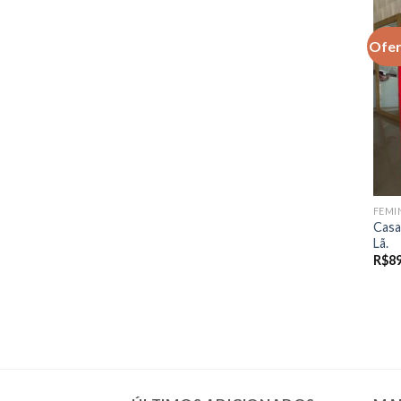
Ofer
FEMI
Casa
Lã.
R$
8