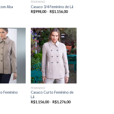
FEMININO
 com Aba
Casaco 3/4 Feminino de Lã
Price
R$
998,00
–
R$
1.156,00
range:
R$998,00
through
R$1.156,00
FEMININO
o Feminino
Casaco Curto Feminino de
Lã
Price
R$
1.156,00
–
R$
1.276,00
range:
R$1.156,00
through