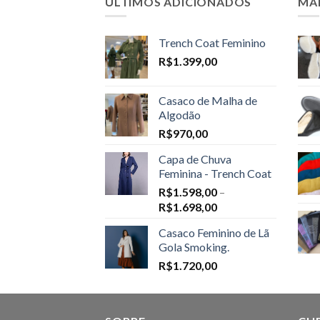
ÚLTIMOS ADICIONADOS
MA
Trench Coat Feminino
R$
1.399,00
Casaco de Malha de
Algodão
R$
970,00
Capa de Chuva
Feminina - Trench Coat
R$
1.598,00
–
Price
R$
1.698,00
range:
Casaco Feminino de Lã
R$1.598,00
Gola Smoking.
through
R$
1.720,00
R$1.698,00