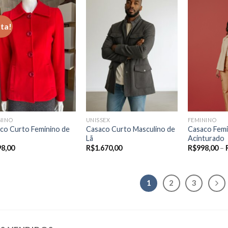
ta!
NINO
UNISSEX
FEMININO
co Curto Feminino de
Casaco Curto Masculino de
Casaco Femi
Lã
Acinturado
98,00
R$
1.670,00
R$
998,00
–
1
2
3