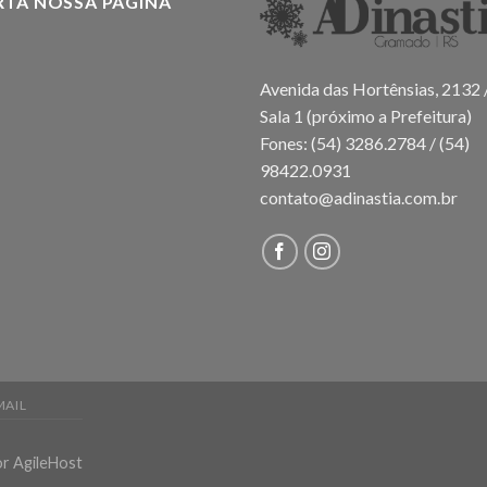
RTA NOSSA PÁGINA
Avenida das Hortênsias, 2132 
Sala 1 (próximo a Prefeitura)
Fones: (54) 3286.2784 / (54)
98422.0931
contato@adinastia.com.br
MAIL
r AgileHost