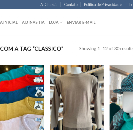
A Dinastia
Contato
Política de Privacidade
Tr
A INICIAL
A DINASTIA
LOJA
ENVIAR E-MAIL
Showing 1–12 of 30 result
OM A TAG “CLÁSSICO”