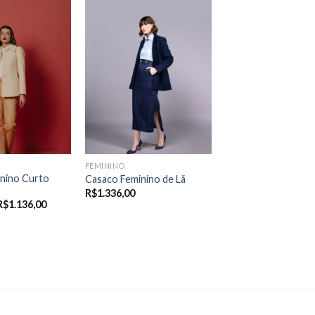
R$1.276,00
FEMININO
nino Curto
Casaco Feminino de Lã
R$
1.336,00
Price
R$
1.136,00
range:
R$998,00
through
R$1.136,00