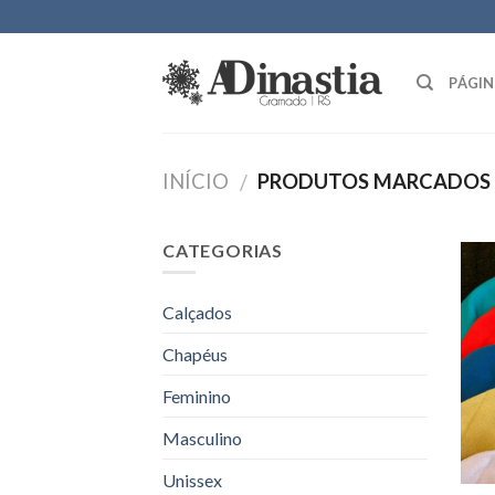
Skip
to
content
PÁGIN
INÍCIO
PRODUTOS MARCADOS C
/
CATEGORIAS
Calçados
Chapéus
Feminino
Masculino
Unissex