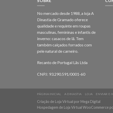
SOBRE
CU
No mercado desde 1988, a loja A
Dinastia de Gramado oferece
qualidade e requinte em roupas
masculinas, femininas e infantis de
inverno: casacos de lã. Tem
também calçados forrados com
pele natural de carneiro.
Recanto de Portugal Lãs Ltda
CNPJ: 93.290.591/0001-60
PÁGINA INICIAL
A DINASTIA
LOJA
ENVIAR E-
Criação de Loja Virtual
por Mega Digital
Hospedagem de Loja Virtual WooCommerce
po