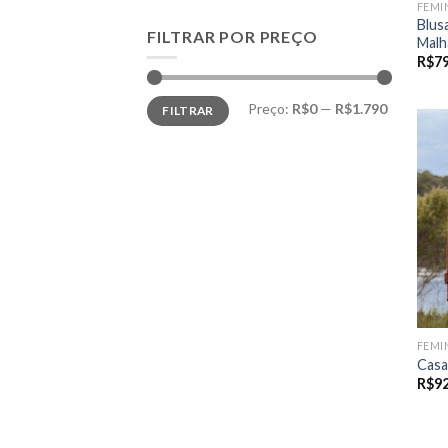
FEMI
Blus
FILTRAR POR PREÇO
Malh
R$
7
Preço
Preço
Preço:
R$0
—
R$1.790
FILTRAR
mínimo
máximo
FEMI
Casa
R$
9