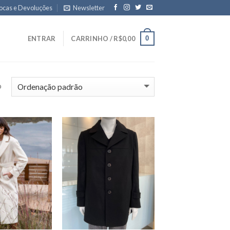
ocas e Devoluções
Newsletter
0
ENTRAR
CARRINHO /
R$
0,00
o