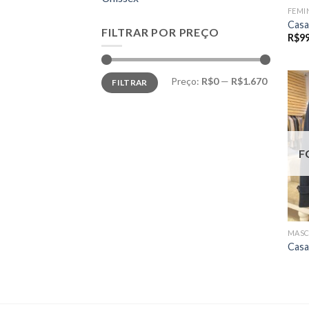
FEMI
Casa
FILTRAR POR PREÇO
R$
9
Preço
Preço
Preço:
R$0
—
R$1.670
FILTRAR
mínimo
máximo
F
MASC
Casa