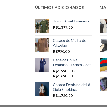
ÚLTIMOS ADICIONADOS
MA
Trench Coat Feminino
R$
1.399,00
Casaco de Malha de
Algodão
R$
970,00
Capa de Chuva
Feminina - Trench Coat
R$
1.598,00
–
Price
R$
1.698,00
range:
Casaco Feminino de Lã
R$1.598,00
Gola Smoking.
through
R$
1.720,00
R$1.698,00