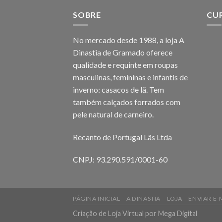
SOBRE
CU
No mercado desde 1988, a loja A
Dinastia de Gramado oferece
qualidade e requinte em roupas
masculinas, femininas e infantis de
inverno: casacos de lã. Tem
também calçados forrados com
pele natural de carneiro.
Recanto de Portugal Lãs Ltda
CNPJ: 93.290.591/0001-60
PÁGINA INICIAL
A DINASTIA
LOJA
ENVIAR E-
Criação de Loja Virtual
por Mega Digital