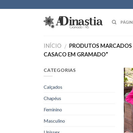
Skip
to
content
PÁGIN
INÍCIO
PRODUTOS MARCADOS C
/
CASACO EM GRAMADO”
CATEGORIAS
Calçados
Chapéus
Feminino
Masculino
Unissex