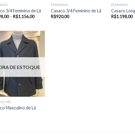
NINO
FEMININO
FEMININO
co 3/4 Feminino de Lã
Casaco 3/4 Feminino de Lã
Casaco Long
Price
98,00
–
R$
1.156,00
R$
920,00
R$
1.198,00
range:
R$998,00
through
R$1.156,00
ORA DE ESTOQUE
ULINO
co Masculino de Lã