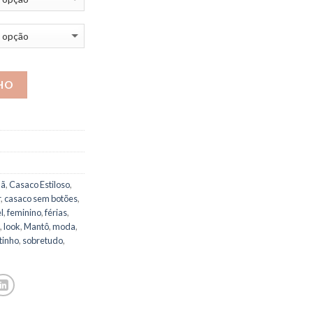
HO
lã
,
Casaco Estiloso
,
r
,
casaco sem botões
,
l
,
feminino
,
férias
,
,
look
,
Mantô
,
moda
,
tinho
,
sobretudo
,