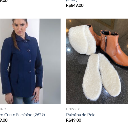
9,00
R$
849,00
NINO
UNISSEX
o Curto Feminino (2629)
Palmilha de Pele
9,00
R$
49,00