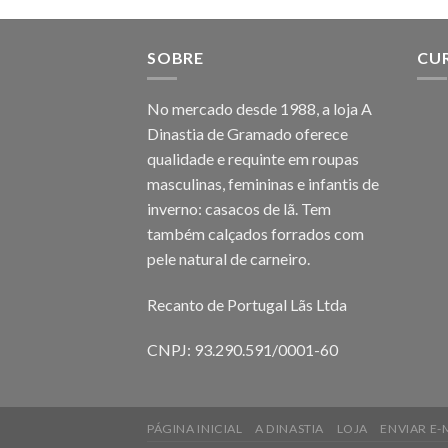
SOBRE
CU
No mercado desde 1988, a loja A
Dinastia de Gramado oferece
qualidade e requinte em roupas
masculinas, femininas e infantis de
inverno: casacos de lã. Tem
também calçados forrados com
pele natural de carneiro.
Recanto de Portugal Lãs Ltda
CNPJ: 93.290.591/0001-60
PÁGINA INICIAL
A DINASTIA
LOJA
ENVIAR E-