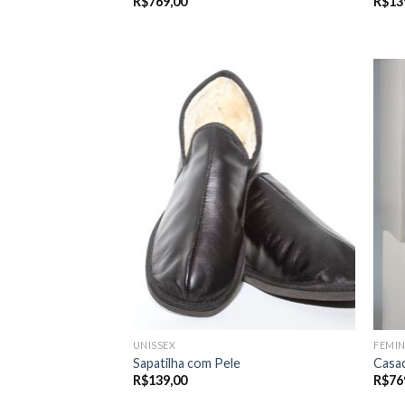
R$
769,00
R$
13
UNISSEX
FEMI
Sapatilha com Pele
Casac
R$
139,00
R$
76