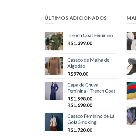
ÚLTIMOS ADICIONADOS
MA
Trench Coat Feminino
R$
1.399,00
Casaco de Malha de
Algodão
R$
970,00
Capa de Chuva
Feminina - Trench Coat
R$
1.598,00
–
Price
R$
1.698,00
range:
Casaco Feminino de Lã
R$1.598,00
Gola Smoking.
through
R$
1.720,00
R$1.698,00