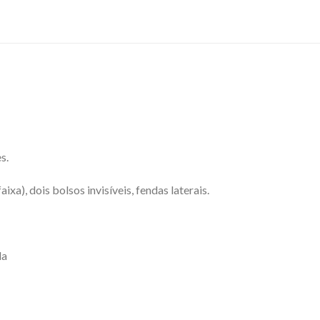
s.
ixa), dois bolsos invisíveis, fendas laterais.
da