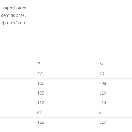
u vaporizador.
 sem dobras.
eja no vácuo.
P
M
42
43
106
108
108
110
112
114
61
62
118
119