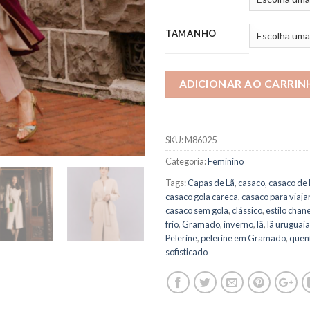
TAMANHO
ADICIONAR AO CARRIN
SKU:
M86025
Categoria:
Feminino
Tags:
Capas de Lã
,
casaco
,
casaco de 
casaco gola careca
,
casaco para viaja
casaco sem gola
,
clássico
,
estilo chane
frio
,
Gramado
,
inverno
,
lã
,
lã uruguaia
Pelerine
,
pelerine em Gramado
,
quen
sofisticado