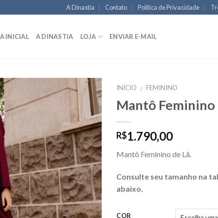
A Dinastia
Contato
Política de Privacidade
Tr
A INICIAL
A DINASTIA
LOJA
ENVIAR E-MAIL
INÍCIO
FEMININO
/
Mantô Feminino 
1.790,00
R$
Mantô Feminino de Lã.
Consulte seu tamanho na ta
abaixo.
COR