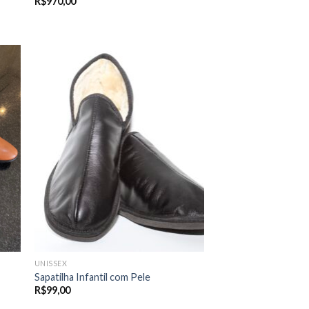
R$
970,00
UNISSEX
Sapatilha Infantil com Pele
R$
99,00