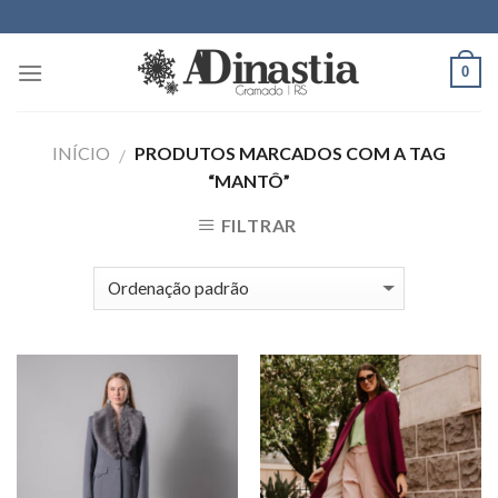
Skip
to
content
0
INÍCIO
PRODUTOS MARCADOS COM A TAG
/
“MANTÔ”
FILTRAR