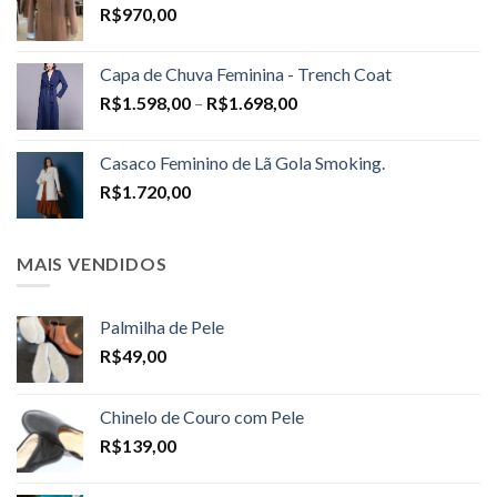
R$
970,00
Capa de Chuva Feminina - Trench Coat
Price
R$
1.598,00
–
R$
1.698,00
range:
R$1.598,00
Casaco Feminino de Lã Gola Smoking.
through
R$
1.720,00
R$1.698,00
MAIS VENDIDOS
Palmilha de Pele
R$
49,00
Chinelo de Couro com Pele
R$
139,00