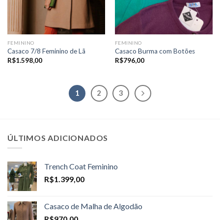
FEMININO
FEMININO
Casaco 7/8 Feminino de Lã
Casaco Burma com Botões
R$
1.598,00
R$
796,00
1
2
3
ÚLTIMOS ADICIONADOS
Trench Coat Feminino
R$
1.399,00
Casaco de Malha de Algodão
R$
970,00