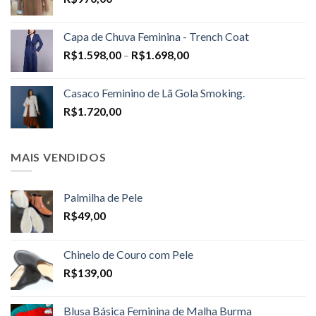
Capa de Chuva Feminina - Trench Coat
Price
R$
1.598,00
–
R$
1.698,00
range:
R$1.598,00
Casaco Feminino de Lã Gola Smoking.
through
R$
1.720,00
R$1.698,00
MAIS VENDIDOS
Palmilha de Pele
R$
49,00
Chinelo de Couro com Pele
R$
139,00
Blusa Básica Feminina de Malha Burma