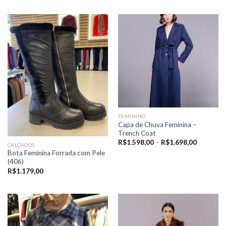
FEMININO
Capa de Chuva Feminina –
Trench Coat
Price
R$
1.598,00
–
R$
1.698,00
CALÇADOS
range:
Bota Feminina Forrada com Pele
R$1.598,
through
(406)
R$1.698,
R$
1.179,00