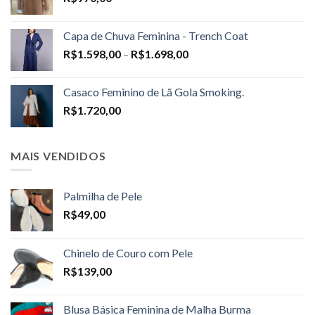
Capa de Chuva Feminina - Trench Coat
Price
R$
1.598,00
–
R$
1.698,00
range:
R$1.598,00
Casaco Feminino de Lã Gola Smoking.
through
R$
1.720,00
R$1.698,00
MAIS VENDIDOS
Palmilha de Pele
R$
49,00
Chinelo de Couro com Pele
R$
139,00
Blusa Básica Feminina de Malha Burma