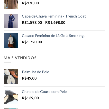
R$
970,00
Capa de Chuva Feminina - Trench Coat
Price
R$
1.598,00
–
R$
1.698,00
range:
R$1.598,00
Casaco Feminino de Lã Gola Smoking.
through
R$
1.720,00
R$1.698,00
MAIS VENDIDOS
Palmilha de Pele
R$
49,00
Chinelo de Couro com Pele
R$
139,00