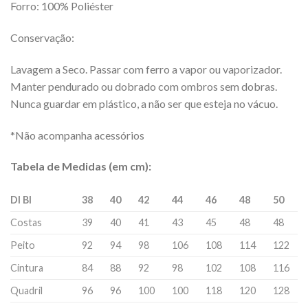
Forro: 100% Poliéster
Conservação:
Lavagem a Seco. Passar com ferro a vapor ou vaporizador.
Manter pendurado ou dobrado com ombros sem dobras.
Nunca guardar em plástico, a não ser que esteja no vácuo.
*Não acompanha acessórios
Tabela de Medidas (em cm):
DI Bl
38
40
42
44
46
48
50
Costas
39
40
41
43
45
48
48
Peito
92
94
98
106
108
114
122
Cintura
84
88
92
98
102
108
116
Quadril
96
96
100
100
118
120
128