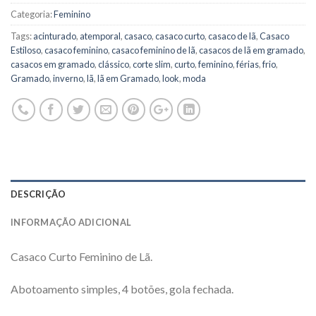
Categoria:
Feminino
Tags:
acinturado
,
atemporal
,
casaco
,
casaco curto
,
casaco de lã
,
Casaco
Estiloso
,
casaco feminino
,
casaco feminino de lã
,
casacos de lã em gramado
,
casacos em gramado
,
clássico
,
corte slim
,
curto
,
feminino
,
férias
,
frio
,
Gramado
,
inverno
,
lã
,
lã em Gramado
,
look
,
moda
DESCRIÇÃO
INFORMAÇÃO ADICIONAL
Casaco Curto Feminino de Lã.
Abotoamento simples, 4 botões, gola fechada.