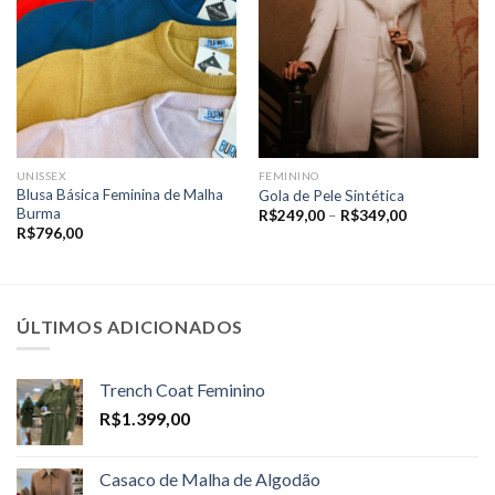
UNISSEX
FEMININO
Blusa Básica Feminina de Malha
Gola de Pele Sintética
Burma
Price
R$
249,00
–
R$
349,00
range:
R$
796,00
R$249,00
through
R$349,00
ÚLTIMOS ADICIONADOS
Trench Coat Feminino
R$
1.399,00
Casaco de Malha de Algodão