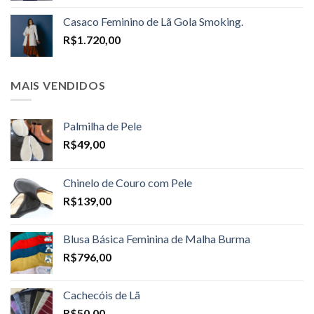
R$1.598,00
Casaco Feminino de Lã Gola Smoking.
through
R$
1.720,00
R$1.698,00
MAIS VENDIDOS
Palmilha de Pele
R$
49,00
Chinelo de Couro com Pele
R$
139,00
Blusa Básica Feminina de Malha Burma
R$
796,00
Cachecóis de Lã
R$
50,00