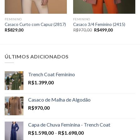
FEMININO
FEMININO
Casaco Curto com Capuz (2817)
Casaco 3/4 Feminino (2415)
O
O
R$
829,00
R$
970,00
R$
499,00
preço
preço
original
atual
era:
é:
R$970,00.
R$499,00.
ÚLTIMOS ADICIONADOS
Trench Coat Feminino
R$
1.399,00
Casaco de Malha de Algodão
R$
970,00
Capa de Chuva Feminina - Trench Coat
Price
R$
1.598,00
–
R$
1.698,00
range: