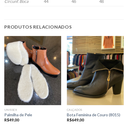
Circunf. Boca
44
46
48
PRODUTOS RELACIONADOS
UNISSEX
CALÇADOS
Palmilha de Pele
Bota Feminina de Couro (8015)
R$
49,00
R$
649,00