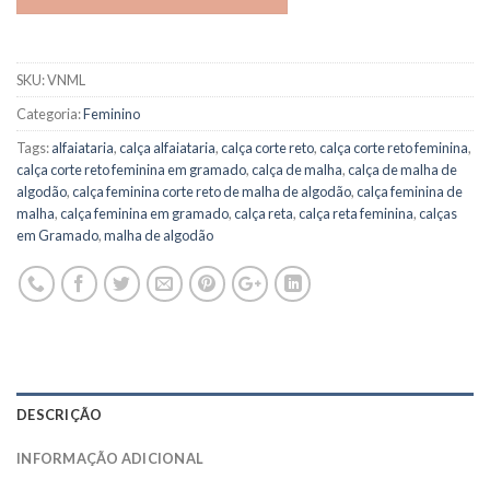
SKU:
VNML
Categoria:
Feminino
Tags:
alfaiataria
,
calça alfaiataria
,
calça corte reto
,
calça corte reto feminina
,
calça corte reto feminina em gramado
,
calça de malha
,
calça de malha de
algodão
,
calça feminina corte reto de malha de algodão
,
calça feminina de
malha
,
calça feminina em gramado
,
calça reta
,
calça reta feminina
,
calças
em Gramado
,
malha de algodão
DESCRIÇÃO
INFORMAÇÃO ADICIONAL