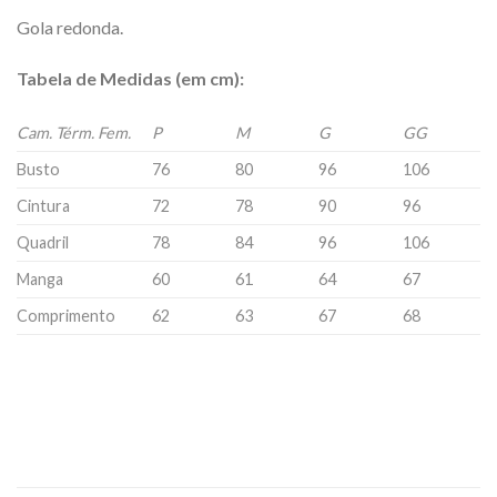
Gola redonda.
Tabela de Medidas (em cm):
Cam. Térm. Fem.
P
M
G
GG
Busto
76
80
96
106
Cintura
72
78
90
96
Quadril
78
84
96
106
Manga
60
61
64
67
Comprimento
62
63
67
68