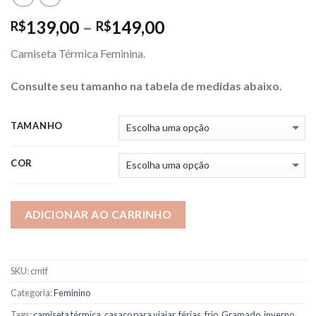
Price
139,00
–
149,00
R$
R$
range:
Camiseta Térmica Feminina.
R$139,00
through
Consulte seu tamanho na tabela de medidas abaixo.
R$149,00
TAMANHO
COR
ADICIONAR AO CARRINHO
SKU:
cmtf
Categoria:
Feminino
Tags:
camiseta térmica
,
casaco para viajar
,
férias
,
frio
,
Gramado
,
inverno
,