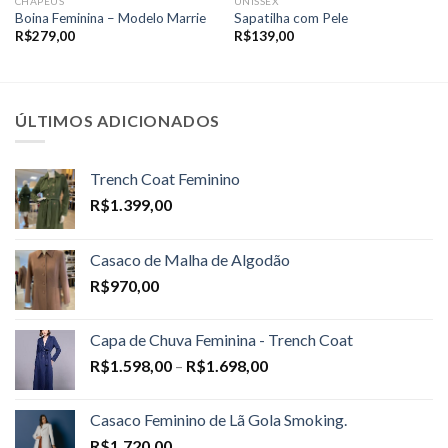
CHAPÉUS
UNISSEX
Boina Feminina – Modelo Marrie
Sapatilha com Pele
R$
279,00
R$
139,00
ÚLTIMOS ADICIONADOS
Trench Coat Feminino
R$
1.399,00
Casaco de Malha de Algodão
R$
970,00
Capa de Chuva Feminina - Trench Coat
Price
R$
1.598,00
–
R$
1.698,00
range:
R$1.598,00
Casaco Feminino de Lã Gola Smoking.
through
R$
1.720,00