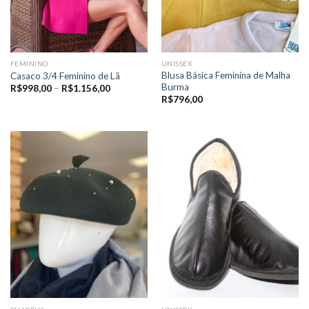
FEMININO
UNISSEX
Blusa Básica Feminina de Malha
Casaco 3/4 Feminino de Lã
Burma
Price
R$
998,00
–
R$
1.156,00
range:
R$
796,00
R$998,00
through
R$1.156,00