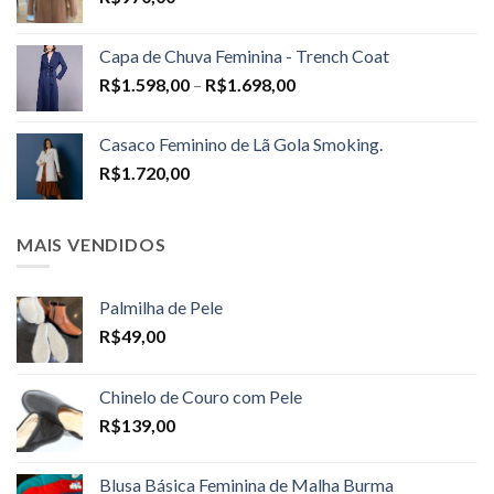
Capa de Chuva Feminina - Trench Coat
Price
R$
1.598,00
–
R$
1.698,00
range:
R$1.598,00
Casaco Feminino de Lã Gola Smoking.
through
R$
1.720,00
R$1.698,00
MAIS VENDIDOS
Palmilha de Pele
R$
49,00
Chinelo de Couro com Pele
R$
139,00
Blusa Básica Feminina de Malha Burma