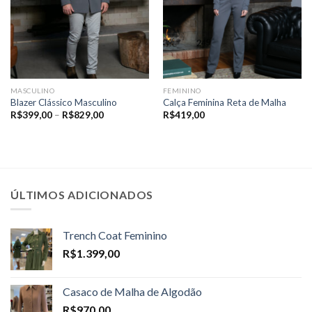
MASCULINO
FEMININO
Blazer Clássico Masculino
Calça Feminina Reta de Malha
Price
R$
399,00
–
R$
829,00
R$
419,00
range:
R$399,00
through
R$829,00
ÚLTIMOS ADICIONADOS
Trench Coat Feminino
R$
1.399,00
Casaco de Malha de Algodão
R$
970,00