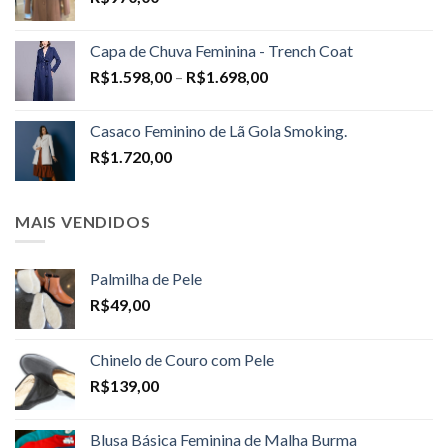
Capa de Chuva Feminina - Trench Coat
Price
R$
1.598,00
–
R$
1.698,00
range:
R$1.598,00
Casaco Feminino de Lã Gola Smoking.
through
R$
1.720,00
R$1.698,00
MAIS VENDIDOS
Palmilha de Pele
R$
49,00
Chinelo de Couro com Pele
R$
139,00
Blusa Básica Feminina de Malha Burma