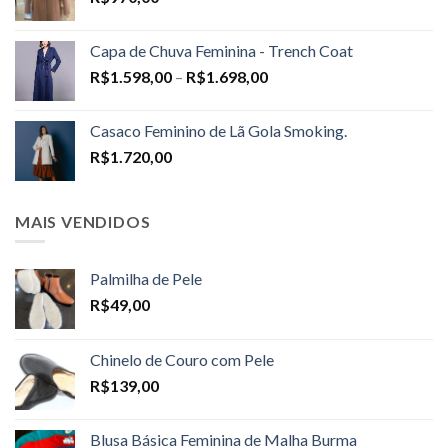
Capa de Chuva Feminina - Trench Coat
Price
R$
1.598,00
–
R$
1.698,00
range:
R$1.598,00
Casaco Feminino de Lã Gola Smoking.
through
R$
1.720,00
R$1.698,00
MAIS VENDIDOS
Palmilha de Pele
R$
49,00
Chinelo de Couro com Pele
R$
139,00
Blusa Básica Feminina de Malha Burma