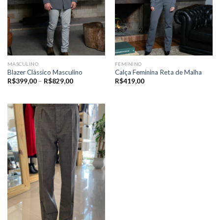
MASCULINO
FEMININO
Blazer Clássico Masculino
Calça Feminina Reta de Malha
Price
R$
399,00
–
R$
829,00
R$
419,00
range:
R$399,00
through
R$829,00