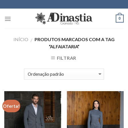
Skip
to
content
0
INÍCIO
PRODUTOS MARCADOS COM A TAG
/
“ALFAIATARIA”
FILTRAR
Oferta!