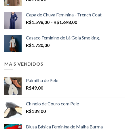
Capa de Chuva Feminina - Trench Coat
Price
R$
1.598,00
–
R$
1.698,00
range:
R$1.598,00
Casaco Feminino de Lã Gola Smoking.
through
R$
1.720,00
R$1.698,00
MAIS VENDIDOS
Palmilha de Pele
R$
49,00
Chinelo de Couro com Pele
R$
139,00
Blusa Básica Feminina de Malha Burma