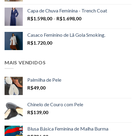
Capa de Chuva Feminina - Trench Coat
Price
R$
1.598,00
–
R$
1.698,00
range:
R$1.598,00
Casaco Feminino de Lã Gola Smoking.
through
R$
1.720,00
R$1.698,00
MAIS VENDIDOS
Palmilha de Pele
R$
49,00
Chinelo de Couro com Pele
R$
139,00
Blusa Básica Feminina de Malha Burma