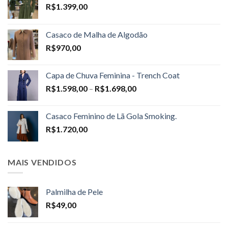
R$
1.399,00
Casaco de Malha de Algodão
R$
970,00
Capa de Chuva Feminina - Trench Coat
Price
R$
1.598,00
–
R$
1.698,00
range:
R$1.598,00
Casaco Feminino de Lã Gola Smoking.
through
R$
1.720,00
R$1.698,00
MAIS VENDIDOS
Palmilha de Pele
R$
49,00