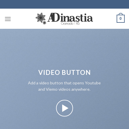
Skip
to
content
0
VIDEO BUTTON
Add a video button that opens Youtube
and Viemo videos anywhere.