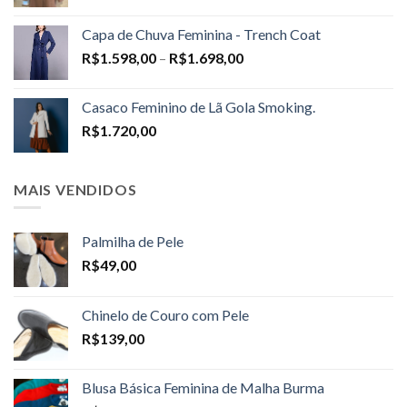
Capa de Chuva Feminina - Trench Coat
Price
R$
1.598,00
–
R$
1.698,00
range:
R$1.598,00
Casaco Feminino de Lã Gola Smoking.
through
R$
1.720,00
R$1.698,00
MAIS VENDIDOS
Palmilha de Pele
R$
49,00
Chinelo de Couro com Pele
R$
139,00
Blusa Básica Feminina de Malha Burma