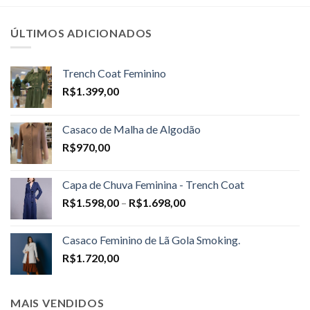
ÚLTIMOS ADICIONADOS
Trench Coat Feminino
R$
1.399,00
Casaco de Malha de Algodão
R$
970,00
Capa de Chuva Feminina - Trench Coat
Price
R$
1.598,00
–
R$
1.698,00
range:
R$1.598,00
Casaco Feminino de Lã Gola Smoking.
through
R$
1.720,00
R$1.698,00
MAIS VENDIDOS