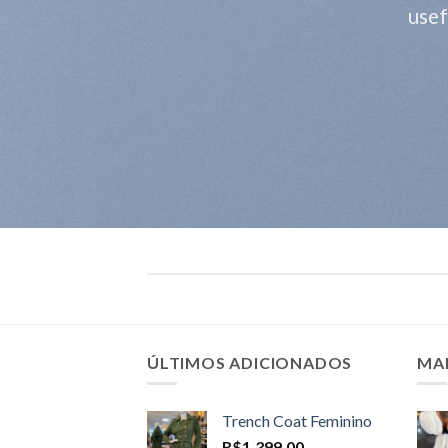
usef
ÚLTIMOS ADICIONADOS
MA
Trench Coat Feminino
R$
1.399,00