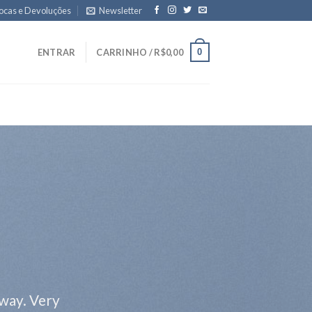
ocas e Devoluções
Newsletter
0
ENTRAR
CARRINHO /
R$
0,00
 way. Very