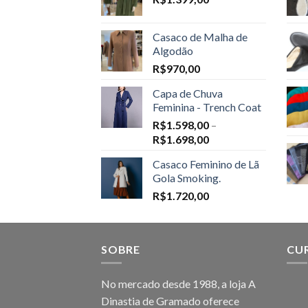
Casaco de Malha de
Algodão
R$
970,00
Capa de Chuva
Feminina - Trench Coat
R$
1.598,00
–
Price
R$
1.698,00
range:
Casaco Feminino de Lã
R$1.598,00
Gola Smoking.
through
R$
1.720,00
R$1.698,00
SOBRE
CU
No mercado desde 1988, a loja A
Dinastia de Gramado oferece