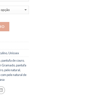
HO
ulino
,
Unissex
o
,
pantufa de couro
,
em Gramado
,
pantufa
iro
,
pele natural
,
 com pele natural de
casa