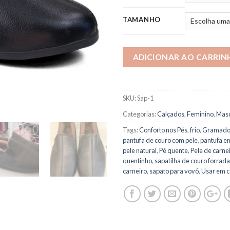
TAMANHO
ADICIONAR AO CARRIN
SKU:
Sap-1
Categorias:
Calçados
,
Feminino
,
Masc
Tags:
Conforto nos Pés
,
frio
,
Gramad
pantufa de couro com pele
,
pantufa 
pele natural
,
Pé quente
,
Pele de carne
quentinho
,
sapatilha de couro forrada
carneiro
,
sapato para vovô
,
Usar em 