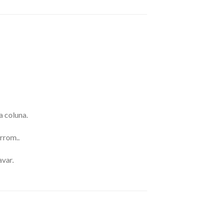
a coluna.
rrom..
avar.