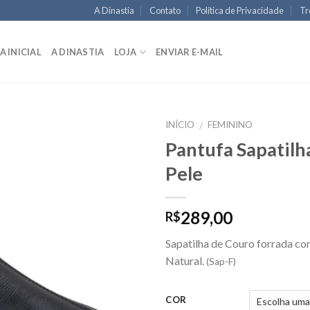
A Dinastia
Contato
Política de Privacidade
Tr
A INICIAL
A DINASTIA
LOJA
ENVIAR E-MAIL
INÍCIO
FEMININO
/
Pantufa Sapatilh
Pele
289,00
R$
Sapatilha de Couro forrada co
Natural.
(Sap-F)
COR