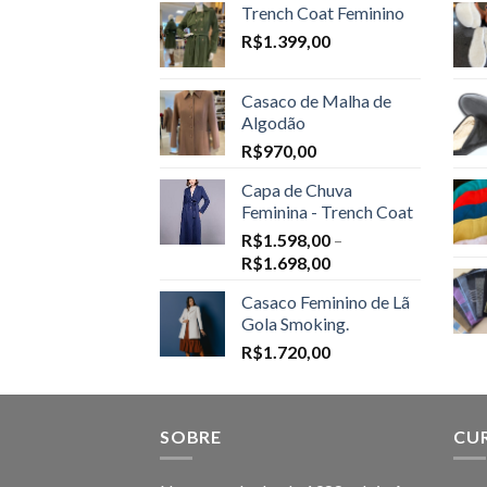
Trench Coat Feminino
R$
1.399,00
Casaco de Malha de
Algodão
R$
970,00
Capa de Chuva
Feminina - Trench Coat
R$
1.598,00
–
Price
R$
1.698,00
range:
Casaco Feminino de Lã
R$1.598,00
Gola Smoking.
through
R$
1.720,00
R$1.698,00
SOBRE
CU