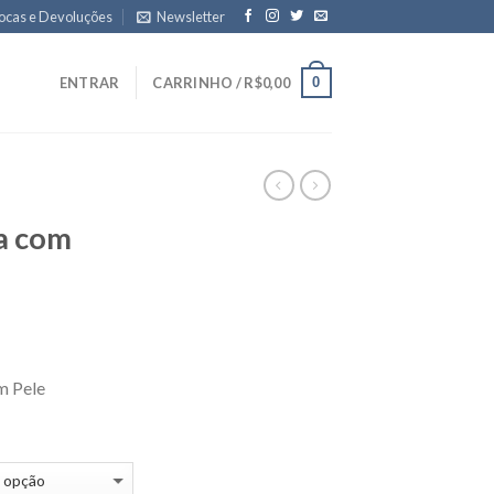
ocas e Devoluções
Newsletter
0
ENTRAR
CARRINHO /
R$
0,00
a com
m Pele