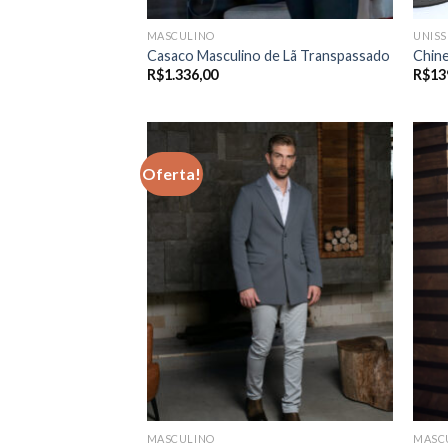
MASCULINO
UNISS
Casaco Masculino de Lã Transpassado
Chin
R$
1.336,00
R$
13
Oferta!
MASCULINO
MASC