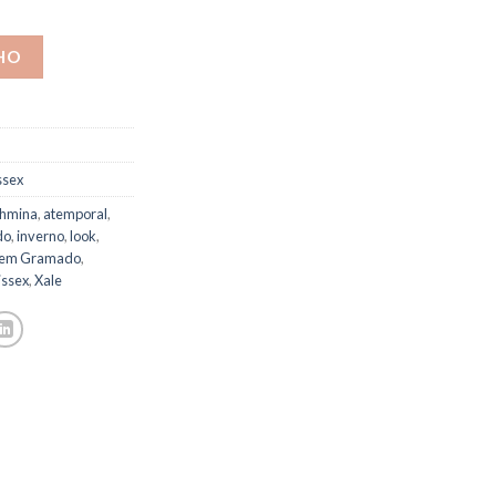
HO
ssex
hmina
,
atemporal
,
do
,
inverno
,
look
,
 em Gramado
,
issex
,
Xale