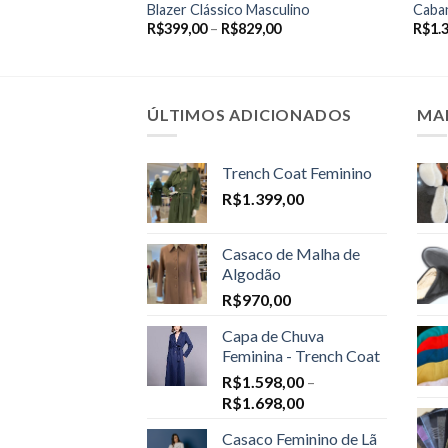
Blazer Clássico Masculino
Caban
Price
R$
399,00
–
R$
829,00
R$
1.
range:
R$399,00
through
R$829,00
ÚLTIMOS ADICIONADOS
MA
Trench Coat Feminino
R$
1.399,00
Casaco de Malha de
Algodão
R$
970,00
Capa de Chuva
Feminina - Trench Coat
R$
1.598,00
–
Price
R$
1.698,00
range:
Casaco Feminino de Lã
R$1.598,00