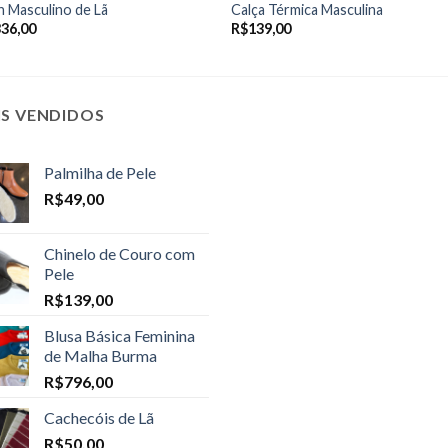
 Masculino de Lã
Calça Térmica Masculina
336,00
R$
139,00
IS VENDIDOS
Palmilha de Pele
R$
49,00
Chinelo de Couro com
Pele
R$
139,00
Blusa Básica Feminina
de Malha Burma
R$
796,00
Cachecóis de Lã
R$
50,00