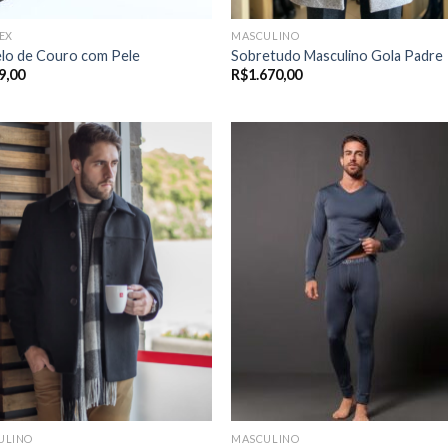
EX
MASCULINO
elo de Couro com Pele
Sobretudo Masculino Gola Padre
9,00
R$
1.670,00
ULINO
MASCULINO