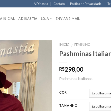
A Dinastia
Contato
Política de Privacidade
Tr
A INICIAL
A DINASTIA
LOJA
ENVIAR E-MAIL
INÍCIO
FEMININO
/
Pashminas Italia
298,00
R$
Pashminas Italianas.
COR
TAMANHO