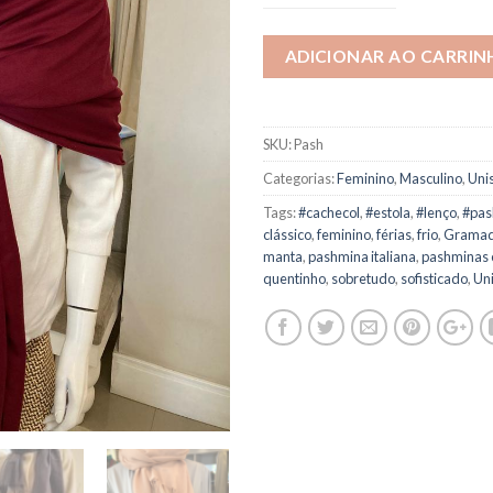
ADICIONAR AO CARRIN
SKU:
Pash
Categorias:
Feminino
,
Masculino
,
Uni
Tags:
#cachecol
,
#estola
,
#lenço
,
#pas
clássico
,
feminino
,
férias
,
frio
,
Grama
manta
,
pashmina italiana
,
pashminas
quentinho
,
sobretudo
,
sofisticado
,
Un