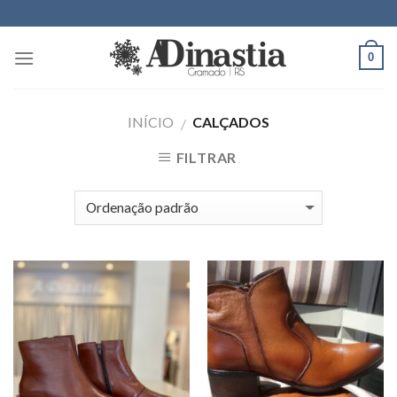
Skip
to
content
0
INÍCIO
CALÇADOS
/
FILTRAR