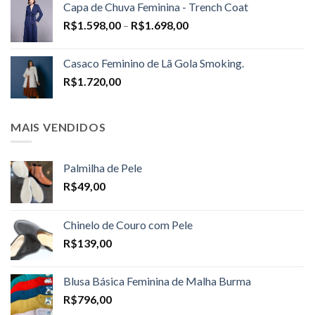
Capa de Chuva Feminina - Trench Coat
Price
R$
1.598,00
–
R$
1.698,00
range:
R$1.598,00
Casaco Feminino de Lã Gola Smoking.
through
R$
1.720,00
R$1.698,00
MAIS VENDIDOS
Palmilha de Pele
R$
49,00
Chinelo de Couro com Pele
R$
139,00
Blusa Básica Feminina de Malha Burma
R$
796,00