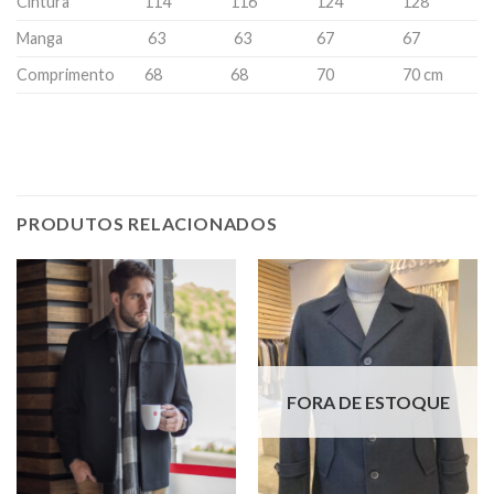
Cintura
114
116
124
128
Manga
63
63
67
67
Comprimento
68
68
70
70 cm
PRODUTOS RELACIONADOS
FORA DE ESTOQUE