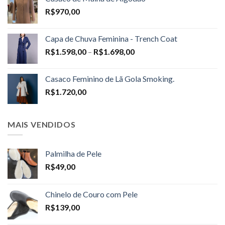
R$
970,00
Capa de Chuva Feminina - Trench Coat
Price
R$
1.598,00
–
R$
1.698,00
range:
R$1.598,00
Casaco Feminino de Lã Gola Smoking.
through
R$
1.720,00
R$1.698,00
MAIS VENDIDOS
Palmilha de Pele
R$
49,00
Chinelo de Couro com Pele
R$
139,00