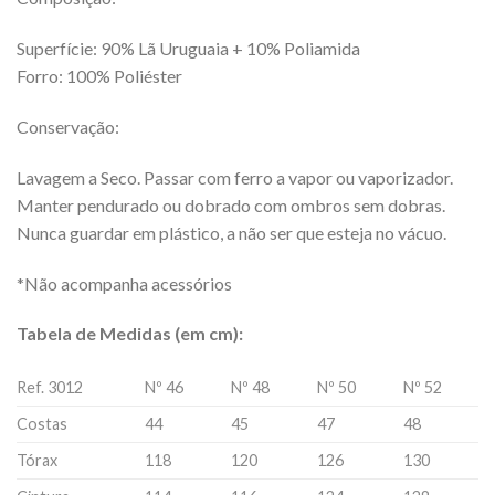
Superfície: 90% Lã Uruguaia + 10% Poliamida
Forro: 100% Poliéster
Conservação:
Lavagem a Seco. Passar com ferro a vapor ou vaporizador.
Manter pendurado ou dobrado com ombros sem dobras.
Nunca guardar em plástico, a não ser que esteja no vácuo.
*Não acompanha acessórios
Tabela de Medidas (em cm):
Ref. 3012
Nº 46
Nº 48
Nº 50
Nº 52
Costas
44
45
47
48
Tórax
118
120
126
130