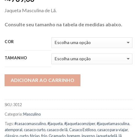
Jaqueta Masculina de Lã.
Consulte seu tamanho na tabela de medidas abaixo.
COR
TAMANHO
ADICIONAR AO CARRINHO
SKU:
3012
Categoria:
Masculino
Tags:
#casacomasculino
,
#jaqueta
,
#jaquetacomziper
,
#jaquetamasculina
,
atemporal
,
casaco curto
,
casaco de lã
,
Casaco Estiloso
,
casaco para viajar
,
clássico
,
curto
,
férias
,
frio
,
Gramado
,
homem
,
inverno
,
jaquetadelã
,
lã