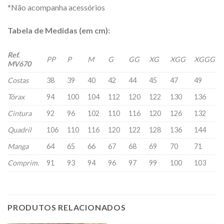
*Não acompanha acessórios
Tabela de Medidas (em cm):
Ref.
PP
P
M
G
GG
XG
XGG
XGGG
MV670
Costas
38
39
40
42
44
45
47
49
Tórax
94
100
104
112
120
122
130
136
Cintura
92
96
102
110
116
120
126
132
Quadril
106
110
116
120
122
128
136
144
Manga
64
65
66
67
68
69
70
71
Comprim.
91
93
94
96
97
99
100
103
PRODUTOS RELACIONADOS