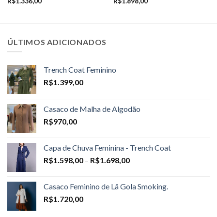
R$
1.336,00
R$
1.898,00
ÚLTIMOS ADICIONADOS
Trench Coat Feminino
R$
1.399,00
Casaco de Malha de Algodão
R$
970,00
Capa de Chuva Feminina - Trench Coat
Price
R$
1.598,00
–
R$
1.698,00
range:
R$1.598,00
Casaco Feminino de Lã Gola Smoking.
through
R$
1.720,00
R$1.698,00