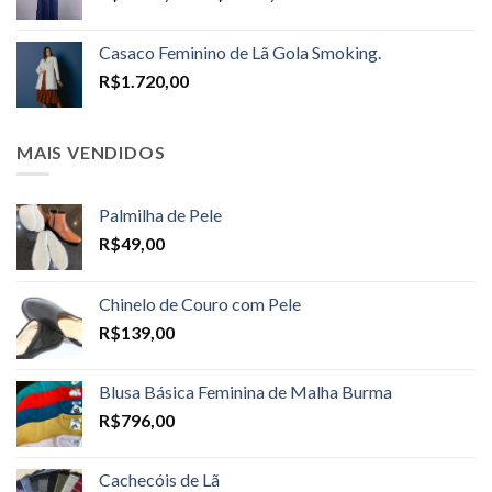
range:
R$1.598,00
Casaco Feminino de Lã Gola Smoking.
through
R$
1.720,00
R$1.698,00
MAIS VENDIDOS
Palmilha de Pele
R$
49,00
Chinelo de Couro com Pele
R$
139,00
Blusa Básica Feminina de Malha Burma
R$
796,00
Cachecóis de Lã