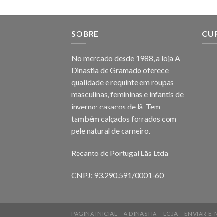
SOBRE
CU
No mercado desde 1988, a loja A
Dinastia de Gramado oferece
qualidade e requinte em roupas
masculinas, femininas e infantis de
inverno: casacos de lã. Tem
também calçados forrados com
pele natural de carneiro.
Recanto de Portugal Lãs Ltda
CNPJ: 93.290.591/0001-60
PÁGINA INICIAL
A DINASTIA
LOJA
ENVIAR E-