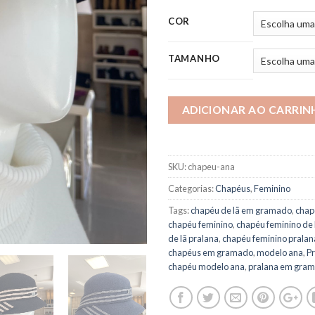
COR
TAMANHO
ADICIONAR AO CARRIN
SKU:
chapeu-ana
Categorias:
Chapéus
,
Feminino
Tags:
chapéu de lã em gramado
,
chap
chapéu feminino
,
chapéu feminino de 
de lã pralana
,
chapéu feminino pralan
chapéus em gramado
,
modelo ana
,
P
chapéu modelo ana
,
pralana em gra