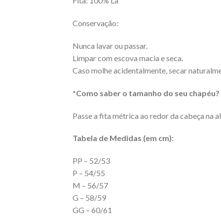
Fita: 100% Lã
Conservação:
Nunca lavar ou passar.
Limpar com escova macia e seca.
Caso molhe acidentalmente, secar naturalme
*Como saber o tamanho do seu chapéu?
Passe a fita métrica ao redor da cabeça na a
Tabela de Medidas (em cm):
PP – 52/53
P – 54/55
M – 56/57
G – 58/59
GG – 60/61