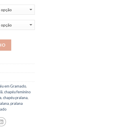
HO
éu em Gramado
,
lã
,
chapéu feminino
a
,
chapéu pralana
,
ralana
,
pralana
mado