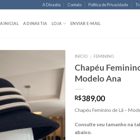
A Dinastia
Contato
Política de Privacidade
Tr
A INICIAL
A DINASTIA
LOJA
ENVIAR E-MAIL
INÍCIO
FEMININO
/
Chapéu Feminino
Modelo Ana
389,00
R$
Chapéu Feminino de Lã – Mode
Consulte seu tamanho na ta
abaixo.