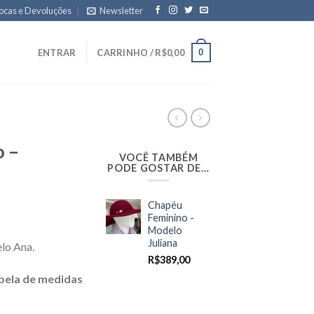
ocas e Devoluções
Newsletter
0
ENTRAR
CARRINHO /
R$
0,00
 –
VOCÊ TAMBÉM
PODE GOSTAR DE…
Chapéu
Feminino -
Modelo
Juliana
lo Ana.
R$
389,00
bela de medidas