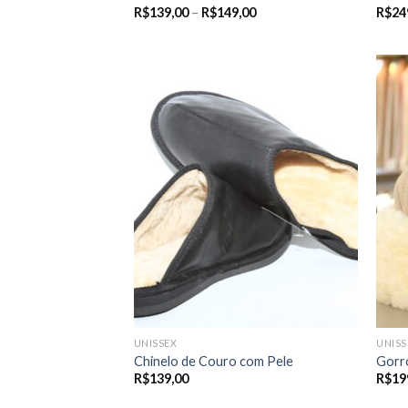
Price
R$
139,00
–
R$
149,00
R$
24
range:
R$139,00
through
R$149,00
UNISSEX
UNISS
Chinelo de Couro com Pele
Gorr
R$
139,00
R$
19