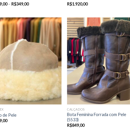
Price
9,00
–
R$
349,00
R$
1.920,00
range:
R$249,00
through
R$349,00
EX
CALÇADOS
Bota Feminina Forrada com Pele
o de Pele
(5533)
9,00
R$
849,00