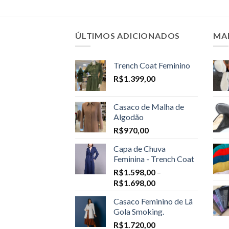
ÚLTIMOS ADICIONADOS
MA
Trench Coat Feminino
R$
1.399,00
Casaco de Malha de
Algodão
R$
970,00
Capa de Chuva
Feminina - Trench Coat
R$
1.598,00
–
Price
R$
1.698,00
range:
Casaco Feminino de Lã
R$1.598,00
Gola Smoking.
through
R$
1.720,00
R$1.698,00