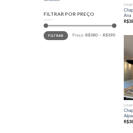
CHAP
Chap
FILTRAR POR PREÇO
Ana
R$
3
Preço
Preço
Preço:
R$380
—
R$390
FILTRAR
mínimo
máximo
CHAP
Chap
Alpa
R$
3