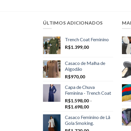
ÚLTIMOS ADICIONADOS
MA
Trench Coat Feminino
R$
1.399,00
Casaco de Malha de
Algodão
R$
970,00
Capa de Chuva
Feminina - Trench Coat
R$
1.598,00
–
Price
R$
1.698,00
range:
Casaco Feminino de Lã
R$1.598,00
Gola Smoking.
through
R$
1.720,00
R$1.698,00