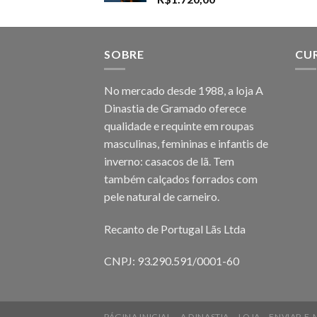
SOBRE
CU
No mercado desde 1988, a loja A
Dinastia de Gramado oferece
qualidade e requinte em roupas
masculinas, femininas e infantis de
inverno: casacos de lã. Tem
também calçados forrados com
pele natural de carneiro.
Recanto de Portugal Lãs Ltda
CNPJ: 93.290.591/0001-60
PÁGINA INICIAL
A DINASTIA
LOJA
ENVIAR E-