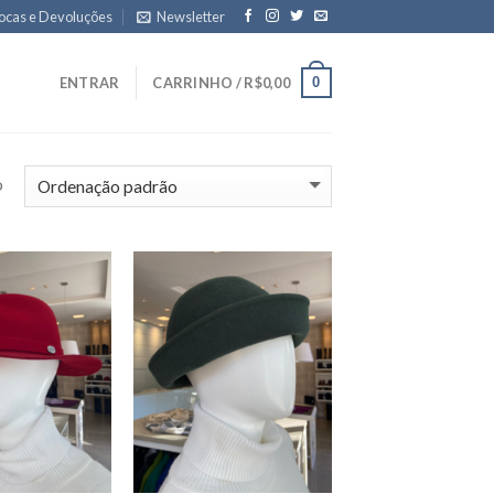
ocas e Devoluções
Newsletter
0
ENTRAR
CARRINHO /
R$
0,00
o