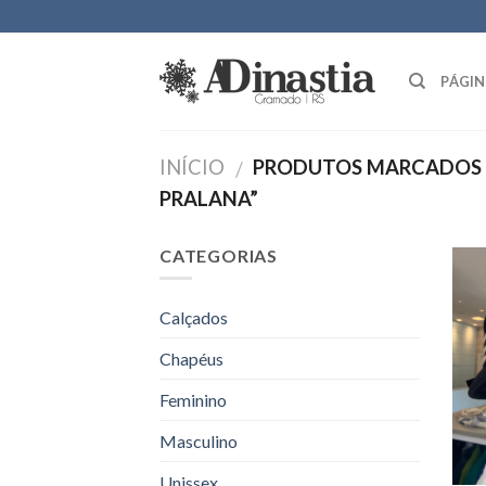
Skip
to
content
PÁGIN
INÍCIO
PRODUTOS MARCADOS 
/
PRALANA”
CATEGORIAS
Calçados
Chapéus
Feminino
Masculino
Unissex