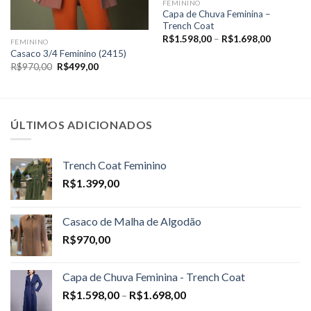
FEMININO
Capa de Chuva Feminina –
Trench Coat
Price
R$
1.598,00
–
R$
1.698,00
FEMININO
range:
Casaco 3/4 Feminino (2415)
R$1.598,
through
O
O
R$
970,00
R$
499,00
R$1.698,
preço
preço
original
atual
era:
é:
R$970,00.
R$499,00.
ÚLTIMOS ADICIONADOS
Trench Coat Feminino
R$
1.399,00
Casaco de Malha de Algodão
R$
970,00
Capa de Chuva Feminina - Trench Coat
Price
R$
1.598,00
–
R$
1.698,00
range: