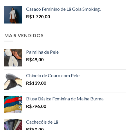
R$1.598,00
Casaco Feminino de Lã Gola Smoking.
through
R$
1.720,00
R$1.698,00
MAIS VENDIDOS
Palmilha de Pele
R$
49,00
Chinelo de Couro com Pele
R$
139,00
Blusa Básica Feminina de Malha Burma
R$
796,00
Cachecóis de Lã
R$
50,00