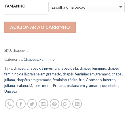
TAMANHO
ADICIONAR AO CARRINHO
SKU:
chapeu-ju
Categorias:
Chapéus
,
Feminino
Tags:
chapeu
,
chapéu de inverno
,
chapéu de lã
,
chapéu feminino
,
chapéu
feminino de lã pralana em gramado
,
chapéu feminino em gramado
,
chapéu
juliana
,
chapéus em gramado
,
feminino
,
férias
,
frio
,
Gramado
,
inverno
,
juliana pralana
,
lã
,
look
,
moda
,
Pralana
,
pralana em gramado
,
quentinho
,
Unissex