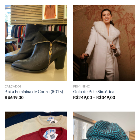
CALÇADOS
FEMININO
Bota Feminina de Couro (8015)
Gola de Pele Sintética
Price
R$
649,00
R$
249,00
–
R$
349,00
range:
R$249,00
through
R$349,00