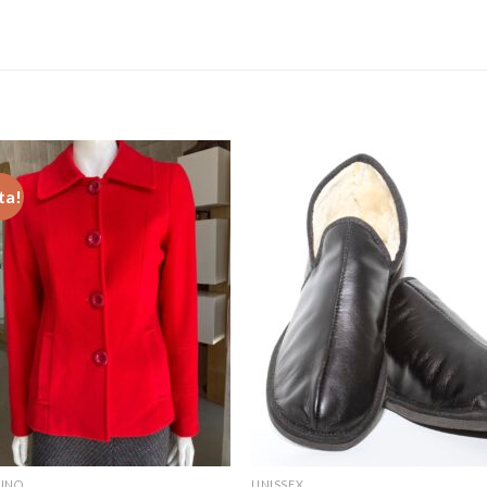
ta!
NINO
UNISSEX