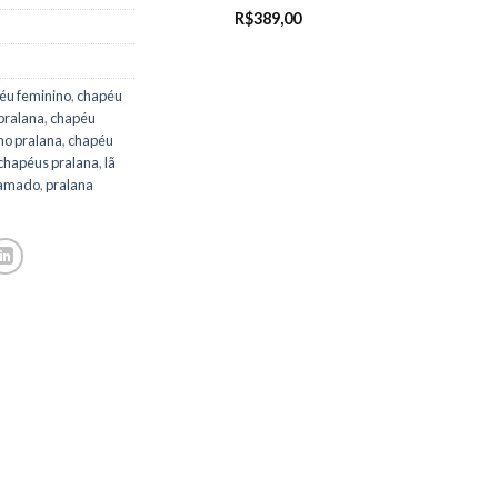
R$
389,00
éu feminino
,
chapéu
pralana
,
chapéu
no pralana
,
chapéu
chapéus pralana
,
lã
ramado
,
pralana