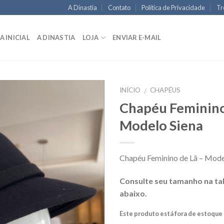
A Dinastia
Contato
Política de Privacidade
Tr
A INICIAL
A DINASTIA
LOJA
ENVIAR E-MAIL
INÍCIO
CHAPÉUS
/
Chapéu Feminino
Modelo Siena
Chapéu Feminino de Lã – Mode
Consulte seu tamanho na ta
abaixo.
Este produto está fora de estoque 