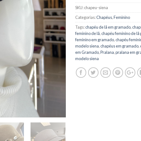
SKU:
chapeu-siena
Categorias:
Chapéus
,
Feminino
Tags:
chapéu de lã em gramado
,
chap
feminino de lã
,
chapéu feminino de lã 
feminino em gramado
,
chapéu femini
modelo siena
,
chapéus em gramado
,
em Gramado
,
Pralana
,
pralana em g
modelo siena