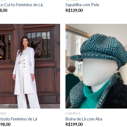
o Curto Feminino de Lã.
Sapatilha com Pele
8,00
R$
139,00
NINO
CHAPÉUS
tudo Feminino de Lã
Boina de Lã com Aba
598,00
R$
199,00