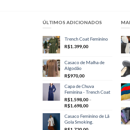
ÚLTIMOS ADICIONADOS
MA
Trench Coat Feminino
R$
1.399,00
Casaco de Malha de
Algodão
R$
970,00
Capa de Chuva
Feminina - Trench Coat
R$
1.598,00
–
Price
R$
1.698,00
range:
Casaco Feminino de Lã
R$1.598,00
Gola Smoking.
through
R$
1.720,00
R$1.698,00