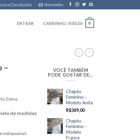
ocas e Devoluções
Newsletter
0
ENTRAR
CARRINHO /
R$
0,00
 –
VOCÊ TAMBÉM
PODE GOSTAR DE…
Chapéu
Feminino -
lo Siena.
Modelo Anita
R$
389,00
bela de medidas
Chapéu
Feminino -
Modelo
e indisponível.
France