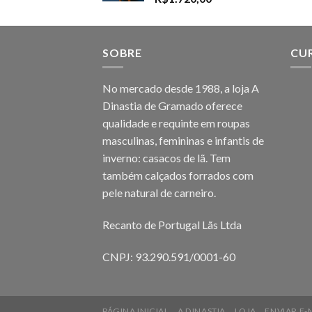
SOBRE
CU
No mercado desde 1988, a loja A
Dinastia de Gramado oferece
qualidade e requinte em roupas
masculinas, femininas e infantis de
inverno: casacos de lã. Tem
também calçados forrados com
pele natural de carneiro.
Recanto de Portugal Lãs Ltda
CNPJ: 93.290.591/0001-60
PÁGINA INICIAL
A DINASTIA
LOJA
ENVIAR E-