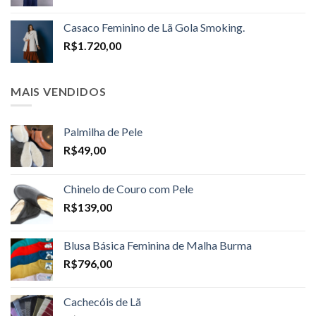
range:
R$1.598,00
Casaco Feminino de Lã Gola Smoking.
through
R$
1.720,00
R$1.698,00
MAIS VENDIDOS
Palmilha de Pele
R$
49,00
Chinelo de Couro com Pele
R$
139,00
Blusa Básica Feminina de Malha Burma
R$
796,00
Cachecóis de Lã