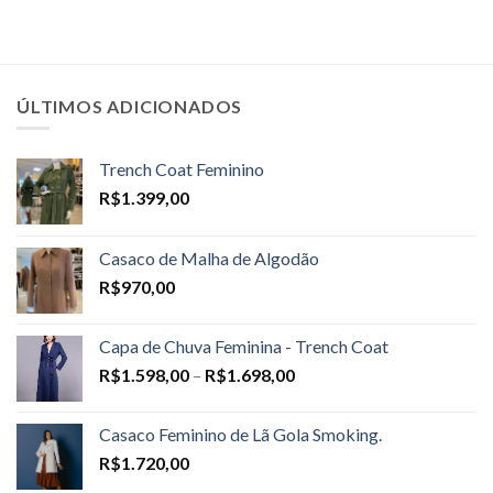
ÚLTIMOS ADICIONADOS
Trench Coat Feminino
R$
1.399,00
Casaco de Malha de Algodão
R$
970,00
Capa de Chuva Feminina - Trench Coat
Price
R$
1.598,00
–
R$
1.698,00
range:
R$1.598,00
Casaco Feminino de Lã Gola Smoking.
through
R$
1.720,00
R$1.698,00