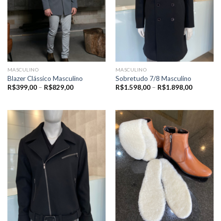
MASCULINO
MASCULINO
Blazer Clássico Masculino
Sobretudo 7/8 Masculino
Price
Price
R$
399,00
–
R$
829,00
R$
1.598,00
–
R$
1.898,00
range:
range:
R$399,00
R$1.598,
through
through
R$829,00
R$1.898,