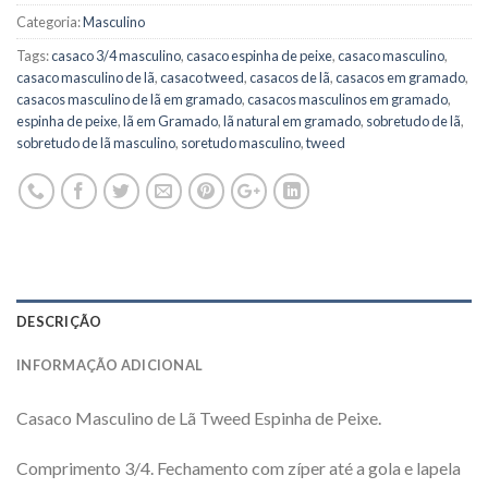
Categoria:
Masculino
Tags:
casaco 3/4 masculino
,
casaco espinha de peixe
,
casaco masculino
,
casaco masculino de lã
,
casaco tweed
,
casacos de lã
,
casacos em gramado
,
casacos masculino de lã em gramado
,
casacos masculinos em gramado
,
espinha de peixe
,
lã em Gramado
,
lã natural em gramado
,
sobretudo de lã
,
sobretudo de lã masculino
,
soretudo masculino
,
tweed
DESCRIÇÃO
INFORMAÇÃO ADICIONAL
Casaco Masculino de Lã Tweed Espinha de Peixe.
Comprimento 3/4. Fechamento com zíper até a gola e lapela