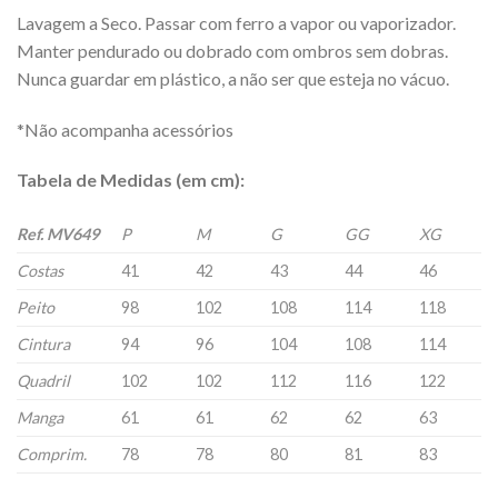
Lavagem a Seco. Passar com ferro a vapor ou vaporizador.
Manter pendurado ou dobrado com ombros sem dobras.
Nunca guardar em plástico, a não ser que esteja no vácuo.
*Não acompanha acessórios
Tabela de Medidas (em cm):
Ref. MV649
P
M
G
GG
XG
Costas
41
42
43
44
46
Peito
98
102
108
114
118
Cintura
94
96
104
108
114
Quadril
102
102
112
116
122
Manga
61
61
62
62
63
Comprim.
78
78
80
81
83