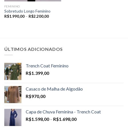
FEMININO
Sobretudo Longo Feminino
Price
R$
1.990,00
–
R$
2.200,00
range:
R$1.990,00
through
R$2.200,00
ÚLTIMOS ADICIONADOS
Trench Coat Feminino
R$
1.399,00
Casaco de Malha de Algodão
R$
970,00
Capa de Chuva Feminina - Trench Coat
Price
R$
1.598,00
–
R$
1.698,00
range: