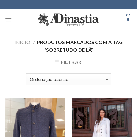
Skip
to
content
0
INÍCIO
PRODUTOS MARCADOS COM A TAG
/
“SOBRETUDO DE LÃ”
FILTRAR