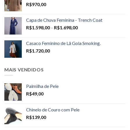
R$
970,00
Capa de Chuva Feminina - Trench Coat
Price
R$
1.598,00
–
R$
1.698,00
range:
R$1.598,00
Casaco Feminino de Lã Gola Smoking.
through
R$
1.720,00
R$1.698,00
MAIS VENDIDOS
Palmilha de Pele
R$
49,00
Chinelo de Couro com Pele
R$
139,00