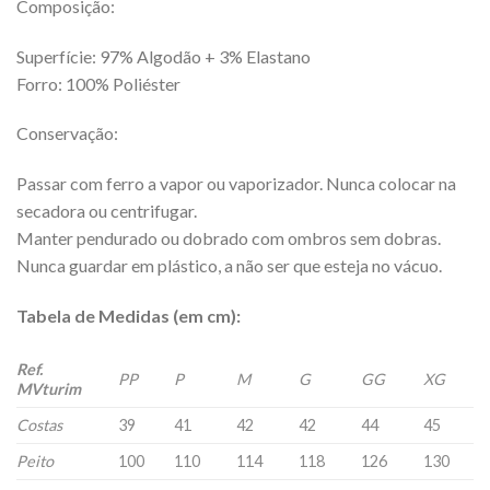
Composição:
Superfície: 97% Algodão + 3% Elastano
Forro: 100% Poliéster
Conservação:
Passar com ferro a vapor ou vaporizador. Nunca colocar na
secadora ou centrifugar.
Manter pendurado ou dobrado com ombros sem dobras.
Nunca guardar em plástico, a não ser que esteja no vácuo.
Tabela de Medidas (em cm):
Ref.
PP
P
M
G
GG
XG
MVturim
Costas
39
41
42
42
44
45
Peito
100
110
114
118
126
130