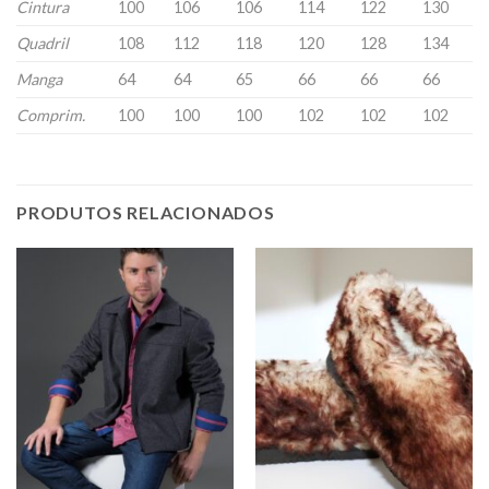
Cintura
100
106
106
114
122
130
Quadril
108
112
118
120
128
134
Manga
64
64
65
66
66
66
Comprim.
100
100
100
102
102
102
PRODUTOS RELACIONADOS