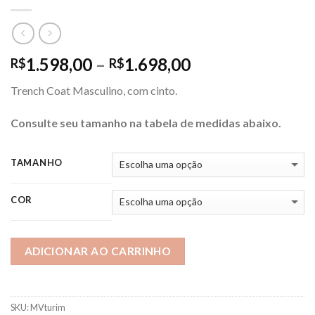
Price
1.598,00
–
1.698,00
R$
R$
range:
Trench Coat Masculino, com cinto.
R$1.598,00
through
Consulte seu tamanho na tabela de medidas abaixo.
R$1.698,00
TAMANHO
COR
ADICIONAR AO CARRINHO
SKU:
MVturim