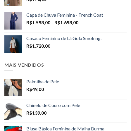
Capa de Chuva Feminina - Trench Coat
Price
R$
1.598,00
–
R$
1.698,00
range:
R$1.598,00
Casaco Feminino de Lã Gola Smoking.
through
R$
1.720,00
R$1.698,00
MAIS VENDIDOS
Palmilha de Pele
R$
49,00
Chinelo de Couro com Pele
R$
139,00
Blusa Básica Feminina de Malha Burma