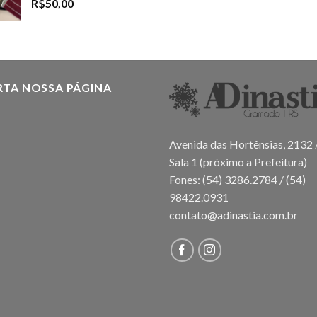
R$
50,00
RTA NOSSA PÁGINA
Avenida das Hortênsias, 2132 
Sala 1 (próximo a Prefeitura)
Fones: (54) 3286.2784 / (54)
98422.0931
contato@adinastia.com.br