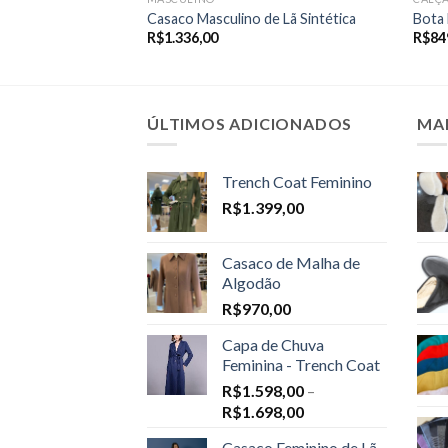
Casaco Masculino de Lã Sintética
Bota 
R$
1.336,00
R$
84
ÚLTIMOS ADICIONADOS
MA
Trench Coat Feminino
R$
1.399,00
Casaco de Malha de
Algodão
R$
970,00
Capa de Chuva
Feminina - Trench Coat
R$
1.598,00
–
Price
R$
1.698,00
range:
Casaco Feminino de Lã