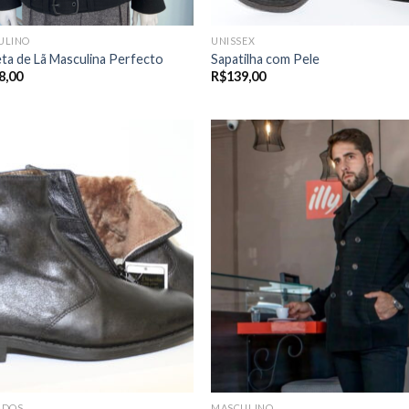
ULINO
UNISSEX
ta de Lã Masculina Perfecto
Sapatilha com Pele
8,00
R$
139,00
ADOS
MASCULINO