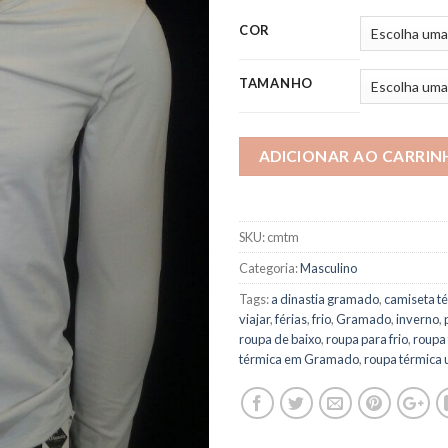
COR
TAMANHO
ADICIONAR AO CARRIN
SKU:
cmtm
Categoria:
Masculino
Tags:
a dinastia gramado
,
camiseta t
viajar
,
férias
,
frio
,
Gramado
,
inverno
,
roupa de baixo
,
roupa para frio
,
roupa
térmica em Gramado
,
roupa térmica