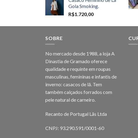
R$1.598,00
Gola Smoking.
through
R$
1.720,00
R$1.698,00
SOBRE
CU
No mercado desde 1988, a loja A
Dinastia de Gramado oferece
qualidade e requinte em roupas
masculinas, femininas e infantis de
inverno: casacos de lã. Tem
também calçados forrados com
pele natural de carneiro.
Recanto de Portugal Lãs Ltda
CNPJ: 93.290.591/0001-60