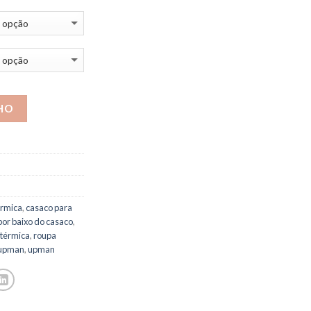
HO
érmica
,
casaco para
por baixo do casaco
,
 térmica
,
roupa
 upman
,
upman