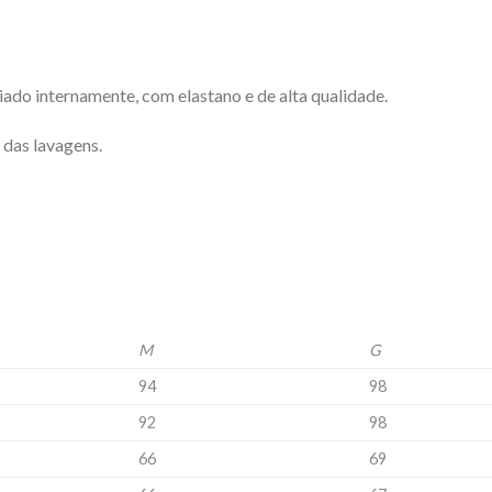
iado internamente, com elastano e de alta qualidade.
 das lavagens.
M
G
94
98
92
98
66
69