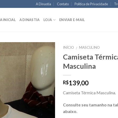
A Dinastia
Contato
Política de Privacidade
Tr
A INICIAL
A DINASTIA
LOJA
ENVIAR E-MAIL
INÍCIO
MASCULINO
/
Camiseta Térmic
Masculina
139,00
R$
Camiseta Térmica Masculina.
Consulte seu tamanho na ta
abaixo.