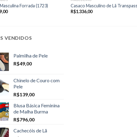
Masculina Forrada (1723)
Casaco Masculino de Lã Transpas
9,00
R$
1.336,00
IS VENDIDOS
Palmilha de Pele
R$
49,00
Chinelo de Couro com
Pele
R$
139,00
Blusa Básica Feminina
de Malha Burma
R$
796,00
Cachecóis de Lã