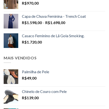
R$
970,00
Capa de Chuva Feminina - Trench Coat
Price
R$
1.598,00
–
R$
1.698,00
range:
R$1.598,00
Casaco Feminino de Lã Gola Smoking.
through
R$
1.720,00
R$1.698,00
MAIS VENDIDOS
Palmilha de Pele
R$
49,00
Chinelo de Couro com Pele
R$
139,00