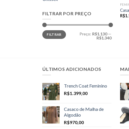
FEMI
Casa
FILTRAR POR PREÇO
R$
1.
Preço
Preço
Preço:
R$1.130
—
FILTRAR
mínimo
máximo
R$1.340
ÚLTIMOS ADICIONADOS
MA
Trench Coat Feminino
R$
1.399,00
Casaco de Malha de
Algodão
R$
970,00