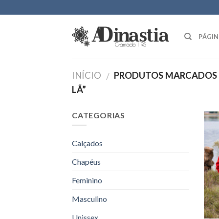
Skip
to
content
PÁGIN
INÍCIO
PRODUTOS MARCADOS 
/
LÃ”
CATEGORIAS
Calçados
Chapéus
Feminino
Masculino
Unissex