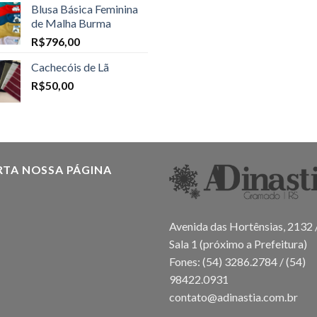
Blusa Básica Feminina
de Malha Burma
R$
796,00
Cachecóis de Lã
R$
50,00
RTA NOSSA PÁGINA
Avenida das Hortênsias, 2132 
Sala 1 (próximo a Prefeitura)
Fones: (54) 3286.2784 / (54)
98422.0931
contato@adinastia.com.br