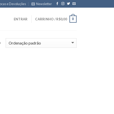
ocas e Devoluções
Newsletter
0
ENTRAR
CARRINHO /
R$
0,00
o