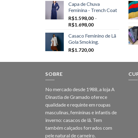
Capa de Chuva
Feminina - Trench Coat
R$
1.598,00
–
Price
R$
1.698,00
range:
Casaco Feminino de Lã
R$1.598,00
Gola Smoking.
through
R$
1.720,00
R$1.698,00
SOBRE
CU
No mercado desde 1988, a loja A
Dinastia de Gramado oferece
qualidade e requinte em roupas
masculinas, femininas e infantis de
inverno: casacos de lã. Tem
também calçados forrados com
pele natural de carneiro.