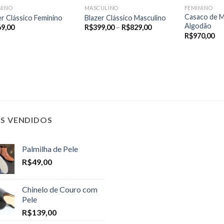
NINO
MASCULINO
FEMININO
Casaco de M
er Clássico Feminino
Blazer Clássico Masculino
Algodão
Price
69,00
R$
399,00
–
R$
829,00
range:
R$
970,00
R$399,00
through
R$829,00
IS VENDIDOS
Palmilha de Pele
R$
49,00
Chinelo de Couro com
Pele
R$
139,00