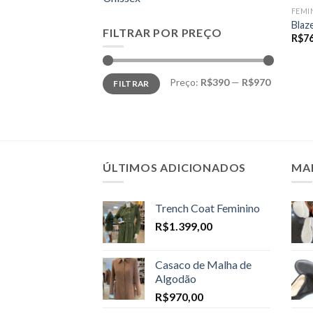
FEMI
Blaz
FILTRAR POR PREÇO
R$
7
Preço
Preço
Preço:
R$390
—
R$970
FILTRAR
mínimo
máximo
ÚLTIMOS ADICIONADOS
MA
Trench Coat Feminino
R$
1.399,00
Casaco de Malha de
Algodão
R$
970,00