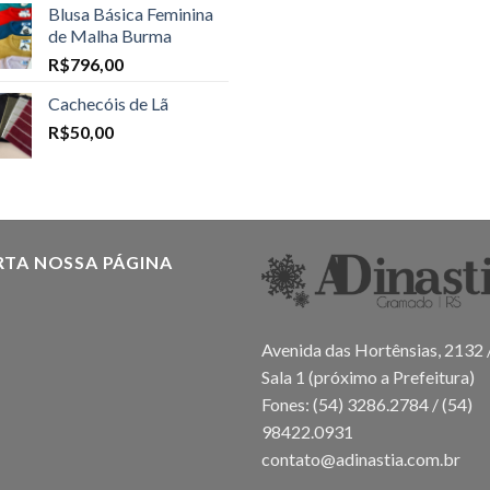
Blusa Básica Feminina
de Malha Burma
R$
796,00
Cachecóis de Lã
R$
50,00
RTA NOSSA PÁGINA
Avenida das Hortênsias, 2132 
Sala 1 (próximo a Prefeitura)
Fones: (54) 3286.2784 / (54)
98422.0931
contato@adinastia.com.br