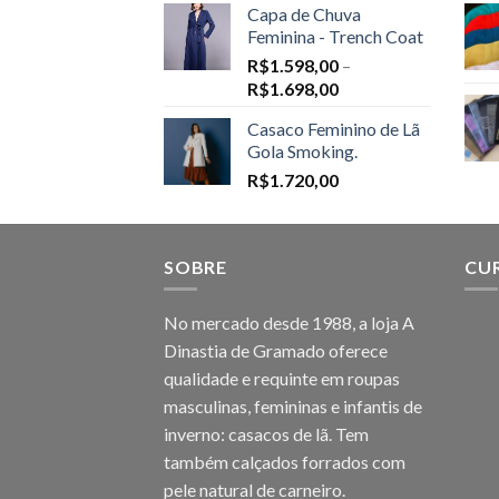
Capa de Chuva
Feminina - Trench Coat
R$
1.598,00
–
Price
R$
1.698,00
range:
Casaco Feminino de Lã
R$1.598,00
Gola Smoking.
through
R$
1.720,00
R$1.698,00
SOBRE
CU
No mercado desde 1988, a loja A
Dinastia de Gramado oferece
qualidade e requinte em roupas
masculinas, femininas e infantis de
inverno: casacos de lã. Tem
também calçados forrados com
pele natural de carneiro.