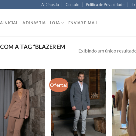
A Dinastia
Contato
Política de Privacidade
Tr
A INICIAL
A DINASTIA
LOJA
ENVIAR E-MAIL
OM A TAG “BLAZER EM
Exibindo um único resultad
Oferta!