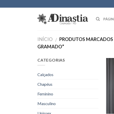
Skip
to
content
PÁGIN
INÍCIO
PRODUTOS MARCADOS C
/
GRAMADO”
CATEGORIAS
Calçados
Chapéus
Feminino
Masculino
Unissex