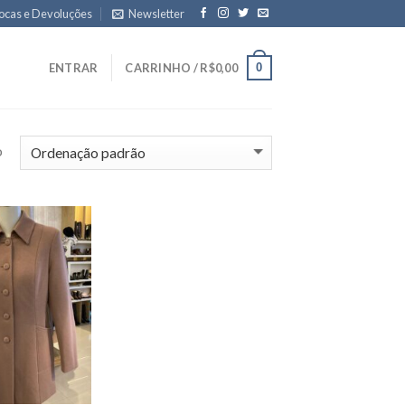
ocas e Devoluções
Newsletter
0
ENTRAR
CARRINHO /
R$
0,00
o